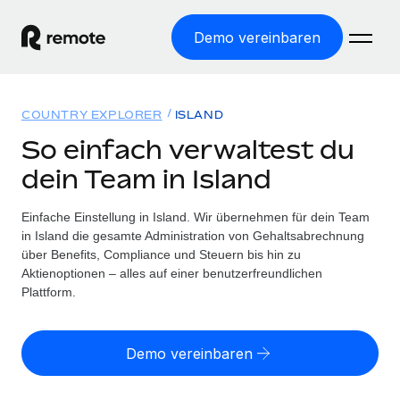
Demo vereinbaren
Startseite
COUNTRY EXPLORER
ISLAND
Produkte
So einfach verwaltest du
dein Team in Island
Lösungen
WELTWEITE BESCHÄFTIGUNG
Globale Payroll
Einfache Einstellung in Island. Wir übernehmen für dein Team
Ressourcen
WELTWEITE ABDECKUNG
Einfache, rechtssicher Payroll
in Island die gesamte Administration von Gehaltsabrechnung
Country Explorer
über Benefits, Compliance und Steuern bis hin zu
Preise
TOOLS UND RECHNER
Employer of Record
Aktienoptionen – alles auf einer benutzerfreundlichen
Länderspezifische Unterstützung bei der Einstellung
Weltweites Wachstum ohne Kosten für Niederlassungen
Plattform.
Scheinselbstständigkeitsrisiko berechnen
Explorer für US-Bundesstaaten
Länderspezifische Einschätzung des
Contractor of Record
Einfache Einstellung in allen US-Bundesstaaten
Scheinselbstständigkeitsrisikos
English (United States)
Rechtssichere, weltweite Arbeit mit Freelancer:innen
Demo vereinbaren
Remote im Vergleich
Personalkostenrechner
Contractor Management
English
Vergleiche mit unseren Mitbewerbern
Länderspezifische Berechnung der