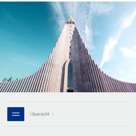
Globales Onboarding und Verwalten von
Gesamtbeschäftigungskosten
Anmelden
Freelancer:innen
Nederlands
WACHSTUMSPHASE
Honorarzahlungen berechnen
PEO
Français
Informationen zu möglichen Währungen und
Startups
Auslagern von komplexen HR-Aufgaben
Abwicklungsfristen für globale Freelancer:innen
Agile HR- und Payroll-Lösungen für wachsende
Deutsch
Unternehmen
INFRASTRUKTUR
LERNEN MIT REMOTE
Mittelstand
Español
Remote Embedded
Maßgeschneiderte HR-Lösungen, um Teams zu
Forschung und Leitfäden
Nahtlose Integration der HR in bestehende Abläufe
vergrößern
Italiano
Fallstudien
Plattform
Enterprise
Português (Portugal)
Integrierte HR-Kernfunktionen für dein Team
HR-Glossar
Globale HR für Konzerne und Großunternehmen
Verknüpfen
Neu
日本語
Checklisten und Vorlagen
Verknüpfung beliebiger KI-Tools mit Remote über unser
PARTNER WERDEN
Bibliothek für Stellenbeschreibungen
한국어
MCP
Übersicht
Strategische Technologiepartner
Webinare
Integrationen
Flexible Einbettung von Global-HR-Funktionen in deine
中文（简体）
Plattform
Prozessoptimierung mit unverzichtbaren Business-