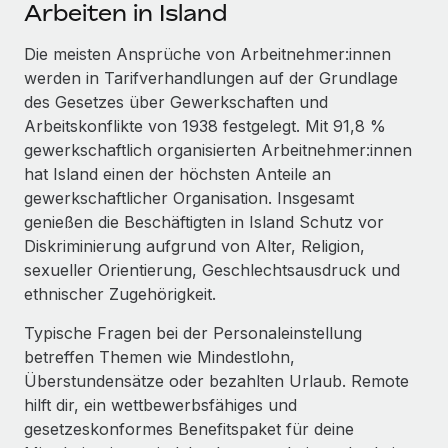
Events
Arbeiten in Island
Tools
Partner werden
Newsroom
Die meisten Ansprüche von Arbeitnehmer:innen
Entdecke die Möglichkeiten einer Partnerschaft
werden in Tarifverhandlungen auf der Grundlage
DIENSTLEISTUNGEN
Informationen zu Gehältern und Qualifikationen
Remote Build
Demnächst verfügbar
des Gesetzes über Gewerkschaften und
Frag unsere Expert:innen
Beratung zu Integrationen und KI-Automatisierung
Arbeitskonflikte von 1938 festgelegt. Mit 91,8 %
Insights Center
Hilfe von Expert:innen für globale HR & Compliance
gewerkschaftlich organisierten Arbeitnehmer:innen
Hol dir Unterstützung
hat Island einen der höchsten Anteile an
Background-Checks
FALLSTUDIEN
gewerkschaftlicher Organisation. Insgesamt
Einfacheres Bewerber:innen-Screening
Alle Ressourcen anzeigen
genießen die Beschäftigten in Island Schutz vor
So hat der KI-Vorreiter Weaviate sein Team mit
Diskriminierung aufgrund von Alter, Religion,
Remote um 120 % vergrößert
Compliance Watchtower
sexueller Orientierung, Geschlechtsausdruck und
Lückenlose Compliance
BLOG
Weaviate auf einen Blick Weaviate entwickelt KI-basierte
ethnischer Zugehörigkeit.
Open-Source-Infrastrukturen. Das...
Globale Payroll
Geräteverwaltung
Typische Fragen bei der Personaleinstellung
Globale Bereitstellung und Verfolgung von IT-
Mehr erfahren
EOR und PEO
betreffen Themen wie Mindestlohn,
Geräten
Überstundensätze oder bezahlten Urlaub. Remote
Contractor Management
hilft dir, ein wettbewerbsfähiges und
Gründung von Niederlassungen
Strategische Partnerschaft zwischen
gesetzeskonformes Benefitspaket für deine
Steuern
Schnelle, rechtssichere Gründung von
Reverse Tech und Remote für Contractor