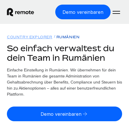
Demo vereinbaren
Startseite
COUNTRY EXPLORER
RUMÄNIEN
Produkte
So einfach verwaltest du
dein Team in Rumänien
Lösungen
WELTWEITE BESCHÄFTIGUNG
Globale Payroll
Einfache Einstellung in Rumänien. Wir übernehmen für dein
Ressourcen
WELTWEITE ABDECKUNG
Einfache, rechtssicher Payroll
Team in Rumänien die gesamte Administration von
Country Explorer
Gehaltsabrechnung über Benefits, Compliance und Steuern bis
Preise
TOOLS UND RECHNER
Employer of Record
hin zu Aktienoptionen – alles auf einer benutzerfreundlichen
Länderspezifische Unterstützung bei der Einstellung
Weltweites Wachstum ohne Kosten für Niederlassungen
Plattform.
Scheinselbstständigkeitsrisiko berechnen
Explorer für US-Bundesstaaten
Länderspezifische Einschätzung des
Contractor of Record
Einfache Einstellung in allen US-Bundesstaaten
Scheinselbstständigkeitsrisikos
English (United States)
Rechtssichere, weltweite Arbeit mit Freelancer:innen
Demo vereinbaren
Remote im Vergleich
Personalkostenrechner
Contractor Management
English
Vergleiche mit unseren Mitbewerbern
Länderspezifische Berechnung der