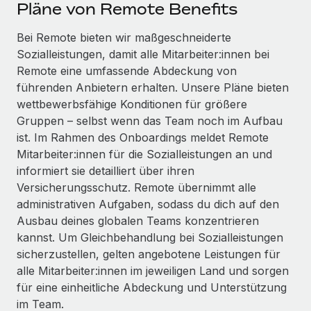
Events
Pläne von Remote Benefits
Tools
Partner werden
Newsroom
Bei Remote bieten wir maßgeschneiderte
Entdecke die Möglichkeiten einer Partnerschaft
Sozialleistungen, damit alle Mitarbeiter:innen bei
DIENSTLEISTUNGEN
Informationen zu Gehältern und Qualifikationen
Remote Build
Demnächst verfügbar
Remote eine umfassende Abdeckung von
Frag unsere Expert:innen
Beratung zu Integrationen und KI-Automatisierung
führenden Anbietern erhalten. Unsere Pläne bieten
Insights Center
Hilfe von Expert:innen für globale HR & Compliance
wettbewerbsfähige Konditionen für größere
Hol dir Unterstützung
Gruppen – selbst wenn das Team noch im Aufbau
Background-Checks
FALLSTUDIEN
ist. Im Rahmen des Onboardings meldet Remote
Einfacheres Bewerber:innen-Screening
Alle Ressourcen anzeigen
Mitarbeiter:innen für die Sozialleistungen an und
So hat der KI-Vorreiter Weaviate sein Team mit
informiert sie detailliert über ihren
Remote um 120 % vergrößert
Compliance Watchtower
Versicherungsschutz. Remote übernimmt alle
Lückenlose Compliance
BLOG
Weaviate auf einen Blick Weaviate entwickelt KI-basierte
administrativen Aufgaben, sodass du dich auf den
Open-Source-Infrastrukturen. Das...
Globale Payroll
Ausbau deines globalen Teams konzentrieren
Geräteverwaltung
kannst. Um Gleichbehandlung bei Sozialleistungen
Globale Bereitstellung und Verfolgung von IT-
Mehr erfahren
EOR und PEO
sicherzustellen, gelten angebotene Leistungen für
Geräten
alle Mitarbeiter:innen im jeweiligen Land und sorgen
Contractor Management
Gründung von Niederlassungen
für eine einheitliche Abdeckung und Unterstützung
Strategische Partnerschaft zwischen
Steuern
im Team.
Schnelle, rechtssichere Gründung von
Reverse Tech und Remote für Contractor