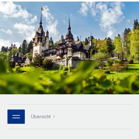
Globales Onboarding und Verwalten von
Gesamtbeschäftigungskosten
Anmelden
Freelancer:innen
Nederlands
WACHSTUMSPHASE
Honorarzahlungen berechnen
PEO
Français
Informationen zu möglichen Währungen und
Startups
Auslagern von komplexen HR-Aufgaben
Abwicklungsfristen für globale Freelancer:innen
Agile HR- und Payroll-Lösungen für wachsende
Deutsch
Unternehmen
INFRASTRUKTUR
LERNEN MIT REMOTE
Mittelstand
Español
Remote Embedded
Maßgeschneiderte HR-Lösungen, um Teams zu
Forschung und Leitfäden
Nahtlose Integration der HR in bestehende Abläufe
vergrößern
Italiano
Fallstudien
Plattform
Enterprise
Português (Portugal)
Integrierte HR-Kernfunktionen für dein Team
HR-Glossar
Globale HR für Konzerne und Großunternehmen
Verknüpfen
Neu
日本語
Checklisten und Vorlagen
Verknüpfung beliebiger KI-Tools mit Remote über unser
PARTNER WERDEN
Bibliothek für Stellenbeschreibungen
한국어
MCP
Übersicht
Strategische Technologiepartner
Webinare
Integrationen
Flexible Einbettung von Global-HR-Funktionen in deine
中文（简体）
Plattform
Prozessoptimierung mit unverzichtbaren Business-