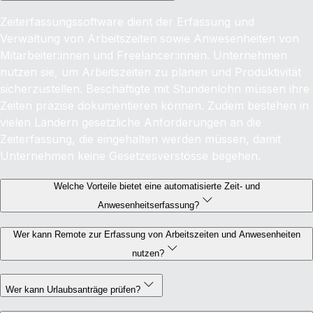
Zeiterfassungssoftware dient der Erfassung und
Verwaltung von Arbeitszeiten sowie Anwesenheiten von
Mitarbeiter:innen und Freelancer:innen. Unternehmen
nutzen sie, um Arbeitszeiten zu planen und Produktivität
sicherzustellen. Beschäftigte mit Stundenlohn müssen ihre
Zeiten präzise dokumentieren können. Zudem bestehen in
vielen Ländern gesetzliche Anforderungen an die
Zeiterfassung, die eingehalten werden müssen, damit
Unternehmen keine Gesetzesverstösse begehen.
Welche Vorteile bietet eine automatisierte Zeit- und
Anwesenheitserfassung?
Wer kann Remote zur Erfassung von Arbeitszeiten und Anwesenheiten
nutzen?
Wer kann Urlaubsanträge prüfen?