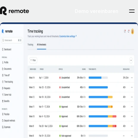
Demo vereinbaren
Zeiterfassung und Abwesenheitsverwaltung
Demotermin vereinbaren
Erfassen Sie Arbeitszeiten und Abwesenheiten in sämtlichen
Zeitzonen, in denen sich Ihre Teammitglieder befinden.