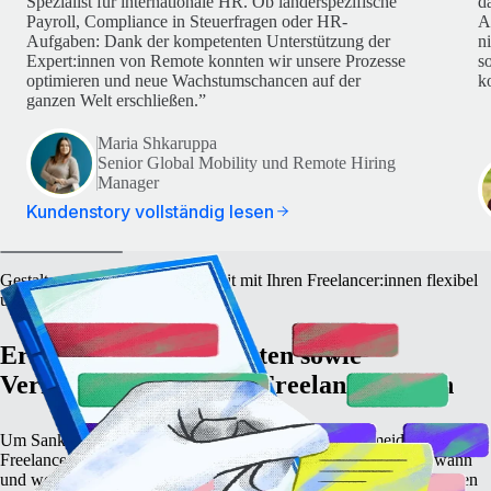
Spezialist für internationale HR. Ob länderspezifische
d
Payroll, Compliance in Steuerfragen oder HR-
A
Aufgaben: Dank der kompetenten Unterstützung der
n
Expert:innen von Remote konnten wir unsere Prozesse
s
optimieren und neue Wachstumschancen auf der
k
ganzen Welt erschließen.”
Maria Shkaruppa
Senior Global Mobility und Remote Hiring
Manager
Kundenstory vollständig lesen
Gestalten Sie die Zusammenarbeit mit Ihren Freelancer:innen flexibel
und nachvollziehbar
Erfassen Sie Arbeitszeiten sowie
Verfügbarkeiten Ihrer Freelancer:innen
Um Sanktionen wegen Scheinselbstständigkeit zu vermeiden, müssen
Freelancer:innen weltweit selbstbestimmt entscheiden können, wann
und wo sie arbeiten. Das bedeutet jedoch nicht, dass Sie im Unklaren