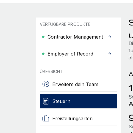
VERFÜGBARE PRODUKTE
U
Contractor Management
D
f
Employer of Record
ä
ÜBERSICHT
A
Erweitere dein Team
S
Steuern
A
Freistellungsarten
S