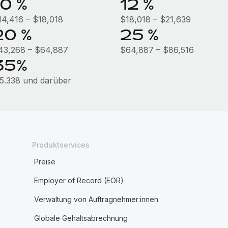
10 %
12 %
14,416 – $18,018
$18,018 – $21,639
20 %
25 %
43,268 – $64,887
$64,887 – $86,516
35%
15.338 und darüber
Produktservices
Preise
Employer of Record (EOR)
Verwaltung von Auftragnehmer:innen
Globale Gehaltsabrechnung