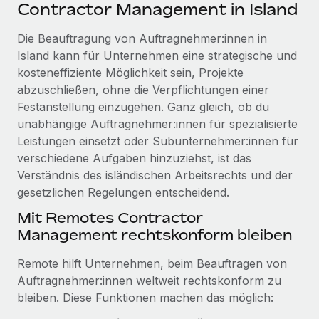
Events
Contractor Management in Island
Tools
Partner werden
Newsroom
Die Beauftragung von Auftragnehmer:innen in
Entdecke die Möglichkeiten einer Partnerschaft
Island kann für Unternehmen eine strategische und
DIENSTLEISTUNGEN
Informationen zu Gehältern und Qualifikationen
Remote Build
Demnächst verfügbar
kosteneffiziente Möglichkeit sein, Projekte
Frag unsere Expert:innen
Beratung zu Integrationen und KI-Automatisierung
abzuschließen, ohne die Verpflichtungen einer
Insights Center
Hilfe von Expert:innen für globale HR & Compliance
Festanstellung einzugehen. Ganz gleich, ob du
Hol dir Unterstützung
unabhängige Auftragnehmer:innen für spezialisierte
Background-Checks
FALLSTUDIEN
Leistungen einsetzt oder Subunternehmer:innen für
Einfacheres Bewerber:innen-Screening
Alle Ressourcen anzeigen
verschiedene Aufgaben hinzuziehst, ist das
So hat der KI-Vorreiter Weaviate sein Team mit
Verständnis des isländischen Arbeitsrechts und der
Remote um 120 % vergrößert
Compliance Watchtower
gesetzlichen Regelungen entscheidend.
Lückenlose Compliance
BLOG
Weaviate auf einen Blick Weaviate entwickelt KI-basierte
Mit Remotes Contractor
Open-Source-Infrastrukturen. Das...
Globale Payroll
Geräteverwaltung
Management rechtskonform bleiben
Globale Bereitstellung und Verfolgung von IT-
Mehr erfahren
EOR und PEO
Remote hilft Unternehmen, beim Beauftragen von
Geräten
Contractor Management
Auftragnehmer:innen weltweit rechtskonform zu
Gründung von Niederlassungen
bleiben. Diese Funktionen machen das möglich:
Revolution des Enterprise Contractor
Steuern
Schnelle, rechtssichere Gründung von
Managements – die Erfolgsgeschichte einer