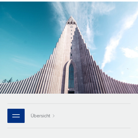
Globales Onboarding und Verwalten von
Gesamtbeschäftigungskosten
Anmelden
Freelancer:innen
Nederlands
WACHSTUMSPHASE
Honorarzahlungen berechnen
PEO
Français
Informationen zu möglichen Währungen und
Startups
Auslagern von komplexen HR-Aufgaben
Abwicklungsfristen für globale Freelancer:innen
Agile HR- und Payroll-Lösungen für wachsende
Deutsch
Unternehmen
INFRASTRUKTUR
LERNEN MIT REMOTE
Mittelstand
Español
Remote Embedded
Maßgeschneiderte HR-Lösungen, um Teams zu
Forschung und Leitfäden
Nahtlose Integration der HR in bestehende Abläufe
vergrößern
Italiano
Fallstudien
Plattform
Enterprise
Português (Portugal)
Integrierte HR-Kernfunktionen für dein Team
HR-Glossar
Globale HR für Konzerne und Großunternehmen
Verknüpfen
Neu
日本語
Checklisten und Vorlagen
Verknüpfung beliebiger KI-Tools mit Remote über unser
PARTNER WERDEN
Bibliothek für Stellenbeschreibungen
한국어
MCP
Übersicht
Strategische Technologiepartner
Webinare
Integrationen
Flexible Einbettung von Global-HR-Funktionen in deine
中文（简体）
Plattform
Prozessoptimierung mit unverzichtbaren Business-