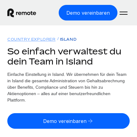
Demo vereinbaren
Startseite
COUNTRY EXPLORER
ISLAND
Produkte
So einfach verwaltest du
dein Team in Island
Lösungen
WELTWEITE BESCHÄFTIGUNG
Globale Payroll
Einfache Einstellung in Island. Wir übernehmen für dein Team
Ressourcen
WELTWEITE ABDECKUNG
Einfache, rechtssicher Payroll
in Island die gesamte Administration von Gehaltsabrechnung
Country Explorer
über Benefits, Compliance und Steuern bis hin zu
Preise
TOOLS UND RECHNER
Employer of Record
Aktienoptionen – alles auf einer benutzerfreundlichen
Länderspezifische Unterstützung bei der Einstellung
Weltweites Wachstum ohne Kosten für Niederlassungen
Plattform.
Scheinselbstständigkeitsrisiko berechnen
Explorer für US-Bundesstaaten
Länderspezifische Einschätzung des
Contractor of Record
Einfache Einstellung in allen US-Bundesstaaten
Scheinselbstständigkeitsrisikos
English (United States)
Rechtssichere, weltweite Arbeit mit Freelancer:innen
Demo vereinbaren
Remote im Vergleich
Personalkostenrechner
Contractor Management
English
Vergleiche mit unseren Mitbewerbern
Länderspezifische Berechnung der