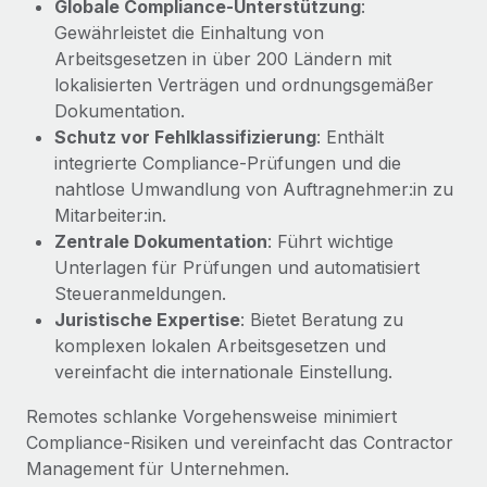
Globale Compliance-Unterstützung
:
globalen Content-Agentur mit Remote
Niederlassungen
Den Blog erkunden
Gewährleistet die Einhaltung von
Auf einen Blick Erfahre mehr über die unglaubliche
Arbeitsgesetzen in über 200 Ländern mit
Mobilität und Relocation
Transformation einer weltweit erfolgreichen...
lokalisierten Verträgen und ordnungsgemäßer
Mühelose Relocation von Mitarbeiter:innen
BLOG
Dokumentation.
Mehr erfahren
Benefits
Schutz vor Fehlklassifizierung
: Enthält
Neues zu Remote-Produkten: Integration mit
integrierte Compliance-Prüfungen und die
Mühelose Verwaltung von Benefits
Gusto und Zero und Contractor Management
nahtlose Umwandlung von Auftragnehmer:in zu
Plus
Mitarbeiter:in.
Auch im neuen Jahr wollen wir bei Remote Unternehmen
Zentrale Dokumentation
: Führt wichtige
aller Größen dabei unterstützen, die beste...
Unterlagen für Prüfungen und automatisiert
Steueranmeldungen.
Mehr erfahren
Juristische Expertise
: Bietet Beratung zu
komplexen lokalen Arbeitsgesetzen und
vereinfacht die internationale Einstellung.
Wie Phiture 55 Mitarbeiter:innen in 19 Ländern
mit Remote verwaltet
Remotes schlanke Vorgehensweise minimiert
Phiture ist der unumstrittene Marktführer im Bereich der
Compliance-Risiken und vereinfacht das Contractor
Wachstumsberatung für mobile Apps. Das...
Management für Unternehmen.