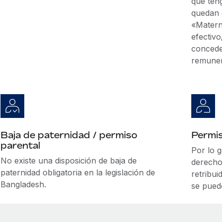
que ten
quedan d
«Matern
efectiv
concede
remune
Baja de paternidad / permiso
Permis
parental
Por lo g
No existe una disposición de baja de
derecho
paternidad obligatoria en la legislación de
retribu
Bangladesh.
se pued