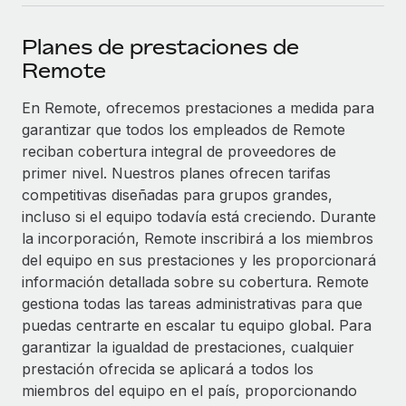
plataforma de forma flexible.
Sala de prensa
Integraciones
Planes de prestaciones de
Asociarse
Optimiza los procesos con herramientas empresariales
Información sobre salarios y talento
Remote
Descubre oportunidades de colaborar con nosotros.
esenciales.
Centro de información
En Remote, ofrecemos prestaciones a medida para
Remote Build
Próximamente
garantizar que todos los empleados de Remote
Consultoría de integraciones y automatización con IA.
Obtén ayuda
SERVICIOS
reciban cobertura integral de proveedores de
Pregunta a un experto
Consulta todos los recursos
primer nivel. Nuestros planes ofrecen tarifas
CASOS PRÁCTICOS
Obtén ayuda de gente experta en RR. HH. globales
competitivas diseñadas para grupos grandes,
y cumplimiento normativo.
incluso si el equipo todavía está creciendo. Durante
BLOG
la incorporación, Remote inscribirá a los miembros
Comprobaciones de antecedentes
del equipo en sus prestaciones y les proporcionará
Nómina global
Simplifica los procesos de cribado de candidatos.
información detallada sobre su cobertura. Remote
EOR y PEO
gestiona todas las tareas administrativas para que
Cumplimiento normativo
puedas centrarte en escalar tu equipo global. Para
Contractor Management
Adelántate a los riesgos de cumplimiento
garantizar la igualdad de prestaciones, cualquier
normativo.
prestación ofrecida se aplicará a todos los
Impuestos
miembros del equipo en el país, proporcionando
Gestión de dispositivos