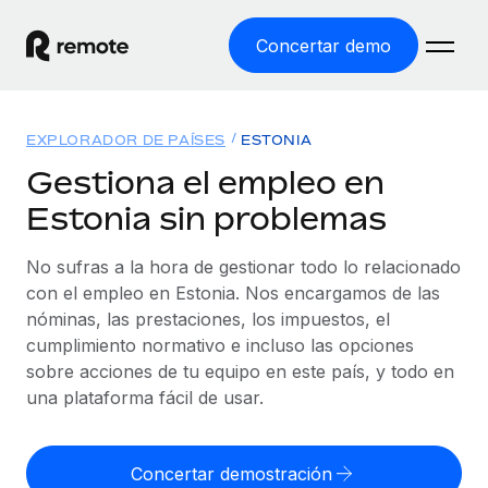
Concertar demo
Inicio
EXPLORADOR DE PAÍSES
ESTONIA
Productos
Gestiona el empleo en
Estonia sin problemas
Soluciones
EMPLEO GLOBAL
Nómina global
No sufras a la hora de gestionar todo lo relacionado
Recursos
COBERTURA MUNDIAL
Gestiona las nóminas de forma sencilla y conforme a la
con el empleo en Estonia. Nos encargamos de las
Explorador de países
legalidad.
nóminas, las prestaciones, los impuestos, el
Precios
HERRAMIENTAS Y CALCULADORAS
Consulta el soporte del empleo global según el país.
cumplimiento normativo e incluso las opciones
Employer of Record
Calculadora del riesgo de clasificación errónea
sobre acciones de tu equipo en este país, y todo en
Explorador estatal de EE. UU.
Expándete en todo el mundo sin gastar en entidades.
Consulta el riesgo de clasificación errónea por país.
una plataforma fácil de usar.
Simplifica la contratación en todos los estados de EE.
Español
Contractor of Record
Calculadora del coste por empleado
UU.
Contrata a autónomos en cualquier parte del mundo
Calcula lo que cuestan los empleados en total en
Concertar demostración
English
Comparador de Remote
cumpliendo la normativa.
cualquier país.