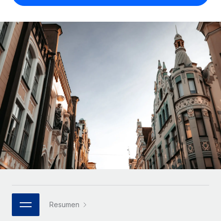
Compáranos con otras empresas.
Iniciar sesión
Contractor Management
Nederlands
Calculadora de pagos a autónomos
Integra y gestiona a autónomos globalmente.
Descubre opciones de divisas y tiempos de pago para
ETAPAS DE CRECIMIENTO
Français
autónomos globales.
PEO
Startups
Externaliza tareas laborales complejas.
Deutsch
Soluciones ágiles de RR. HH. globales y nóminas para
APRENDIZAJE CON REMOTE
empresas en crecimiento.
Español
Guías y recursos
INFRAESTRUCTURA
Mediana empresa
Conexión Remote
Casos prácticos
Amplía tu equipo con soluciones de RR. HH.
Italiano
Integra los RR. HH. en tus flujos de trabajo sin
personalizadas.
Glosario de RR. HH.
complicaciones.
Português (Portugal)
Empresa
Listas de verificación y plantillas
Plataforma
RR. HH. globales para grandes empresas.
日本語
Funciones esenciales de RR. HH. integradas para tu
Biblioteca de descripciones de puestos
equipo.
한국어
ASOCIARSE
Webinarios
Conectar
Nuevo
Socios tecnológicos estratégicos
Resumen
中文（简体）
Conecta cualquier herramienta de IA con Remote
Eventos
Integra la gestión de los RR. HH. globales en tu
mediante nuestro MCP.