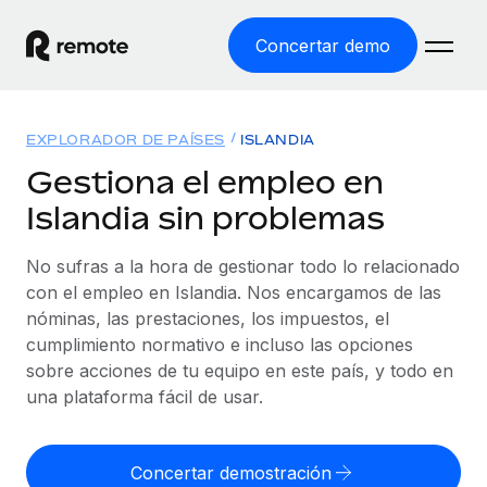
Concertar demo
Inicio
EXPLORADOR DE PAÍSES
ISLANDIA
Productos
Gestiona el empleo en
Islandia sin problemas
Soluciones
EMPLEO GLOBAL
Nómina global
No sufras a la hora de gestionar todo lo relacionado
Recursos
COBERTURA MUNDIAL
Gestiona las nóminas de forma sencilla y conforme a la
con el empleo en Islandia. Nos encargamos de las
Explorador de países
legalidad.
nóminas, las prestaciones, los impuestos, el
Precios
HERRAMIENTAS Y CALCULADORAS
Consulta el soporte del empleo global según el país.
cumplimiento normativo e incluso las opciones
Employer of Record
Calculadora del riesgo de clasificación errónea
sobre acciones de tu equipo en este país, y todo en
Explorador estatal de EE. UU.
Expándete en todo el mundo sin gastar en entidades.
Consulta el riesgo de clasificación errónea por país.
una plataforma fácil de usar.
Simplifica la contratación en todos los estados de EE.
Español
Contractor of Record
Calculadora del coste por empleado
UU.
Contrata a autónomos en cualquier parte del mundo
Calcula lo que cuestan los empleados en total en
Concertar demostración
English
Comparador de Remote
cumpliendo la normativa.
cualquier país.