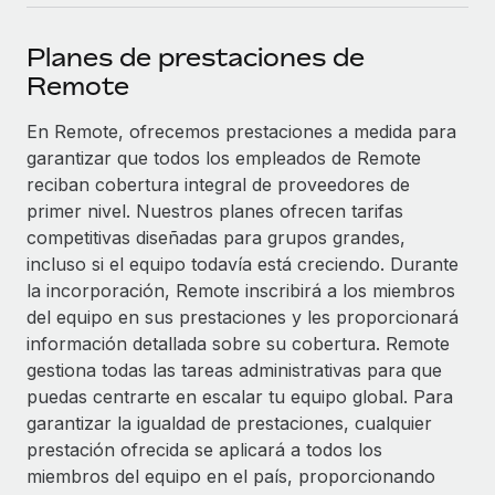
plataforma de forma flexible.
Sala de prensa
Integraciones
Planes de prestaciones de
Asociarse
Optimiza los procesos con herramientas empresariales
Información sobre salarios y talento
Remote
Descubre oportunidades de colaborar con nosotros.
esenciales.
Centro de información
En Remote, ofrecemos prestaciones a medida para
Remote Build
Próximamente
garantizar que todos los empleados de Remote
Consultoría de integraciones y automatización con IA.
Obtén ayuda
SERVICIOS
reciban cobertura integral de proveedores de
Pregunta a un experto
Consulta todos los recursos
primer nivel. Nuestros planes ofrecen tarifas
CASOS PRÁCTICOS
Obtén ayuda de gente experta en RR. HH. globales
competitivas diseñadas para grupos grandes,
y cumplimiento normativo.
incluso si el equipo todavía está creciendo. Durante
BLOG
la incorporación, Remote inscribirá a los miembros
Comprobaciones de antecedentes
del equipo en sus prestaciones y les proporcionará
Nómina global
Simplifica los procesos de cribado de candidatos.
información detallada sobre su cobertura. Remote
EOR y PEO
gestiona todas las tareas administrativas para que
Cumplimiento normativo
puedas centrarte en escalar tu equipo global. Para
Contractor Management
Adelántate a los riesgos de cumplimiento
garantizar la igualdad de prestaciones, cualquier
normativo.
prestación ofrecida se aplicará a todos los
Impuestos
miembros del equipo en el país, proporcionando
Gestión de dispositivos