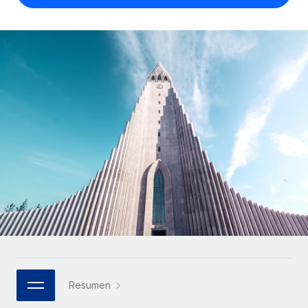
Compáranos con otras empresas.
Iniciar sesión
Contractor Management
Nederlands
Calculadora de pagos a autónomos
Integra y gestiona a autónomos globalmente.
Descubre opciones de divisas y tiempos de pago para
ETAPAS DE CRECIMIENTO
Français
autónomos globales.
PEO
Startups
Externaliza tareas laborales complejas.
Deutsch
Soluciones ágiles de RR. HH. globales y nóminas para
APRENDIZAJE CON REMOTE
empresas en crecimiento.
Español
Guías y recursos
INFRAESTRUCTURA
Mediana empresa
Conexión Remote
Casos prácticos
Amplía tu equipo con soluciones de RR. HH.
Italiano
Integra los RR. HH. en tus flujos de trabajo sin
personalizadas.
Glosario de RR. HH.
complicaciones.
Português (Portugal)
Empresa
Listas de verificación y plantillas
Plataforma
RR. HH. globales para grandes empresas.
日本語
Funciones esenciales de RR. HH. integradas para tu
Biblioteca de descripciones de puestos
equipo.
한국어
ASOCIARSE
Webinarios
Conectar
Nuevo
Socios tecnológicos estratégicos
Resumen
中文（简体）
Conecta cualquier herramienta de IA con Remote
Eventos
Integra la gestión de los RR. HH. globales en tu
mediante nuestro MCP.