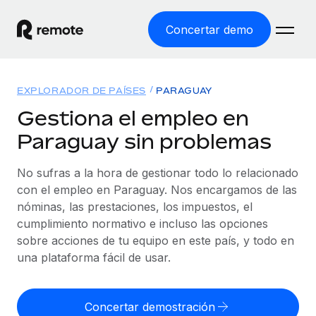
Concertar demo
Inicio
EXPLORADOR DE PAÍSES
PARAGUAY
Productos
Gestiona el empleo en
Paraguay sin problemas
Soluciones
EMPLEO GLOBAL
Nómina global
No sufras a la hora de gestionar todo lo relacionado
Recursos
COBERTURA MUNDIAL
Gestiona las nóminas de forma sencilla y conforme a la
con el empleo en Paraguay. Nos encargamos de las
Explorador de países
legalidad.
nóminas, las prestaciones, los impuestos, el
Precios
HERRAMIENTAS Y CALCULADORAS
Consulta el soporte del empleo global según el país.
cumplimiento normativo e incluso las opciones
Employer of Record
Calculadora del riesgo de clasificación errónea
sobre acciones de tu equipo en este país, y todo en
Explorador estatal de EE. UU.
Expándete en todo el mundo sin gastar en entidades.
Consulta el riesgo de clasificación errónea por país.
una plataforma fácil de usar.
Simplifica la contratación en todos los estados de EE.
Español
Contractor of Record
Calculadora del coste por empleado
UU.
Contrata a autónomos en cualquier parte del mundo
Calcula lo que cuestan los empleados en total en
Concertar demostración
English
Comparador de Remote
cumpliendo la normativa.
cualquier país.