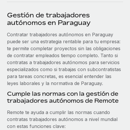
plataforma de forma flexible.
Sala de prensa
Integraciones
Gestión de trabajadores
Asociarse
Optimiza los procesos con herramientas empresariales
Información sobre salarios y talento
autónomos en Paraguay
Descubre oportunidades de colaborar con nosotros.
esenciales.
Centro de información
Contratar trabajadores autónomos en Paraguay
Remote Build
Próximamente
puede ser una estrategia rentable para tu empresa:
Consultoría de integraciones y automatización con IA.
Obtén ayuda
SERVICIOS
te permite completar proyectos sin las obligaciones
Pregunta a un experto
Consulta todos los recursos
de contratar empleados tiempo completo. Tanto si
CASOS PRÁCTICOS
Obtén ayuda de gente experta en RR. HH. globales
contratas a trabajadores autónomos para servicios
y cumplimiento normativo.
especializados como si trabajas con subcontratistas
BLOG
para tareas concretas, es esencial entender las
Comprobaciones de antecedentes
leyes laborales y la normativa de Paraguay.
Nómina global
Simplifica los procesos de cribado de candidatos.
Cumple las normas con la gestión de
EOR y PEO
trabajadores autónomos de Remote
Cumplimiento normativo
Contractor Management
Adelántate a los riesgos de cumplimiento
Remote te ayuda a cumplir las normas cuando
normativo.
Impuestos
contratas trabajadores autónomos a nivel mundial
con estas funciones clave:
Gestión de dispositivos