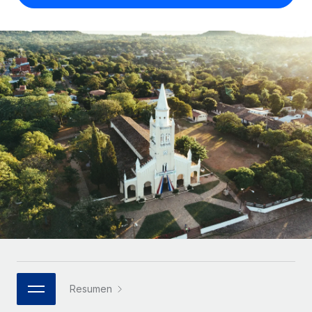
Compáranos con otras empresas.
Iniciar sesión
Contractor Management
Nederlands
Calculadora de pagos a autónomos
Integra y gestiona a autónomos globalmente.
Descubre opciones de divisas y tiempos de pago para
ETAPAS DE CRECIMIENTO
Français
autónomos globales.
PEO
Startups
Externaliza tareas laborales complejas.
Deutsch
Soluciones ágiles de RR. HH. globales y nóminas para
APRENDIZAJE CON REMOTE
empresas en crecimiento.
Español
Guías y recursos
INFRAESTRUCTURA
Mediana empresa
Conexión Remote
Casos prácticos
Amplía tu equipo con soluciones de RR. HH.
Italiano
Integra los RR. HH. en tus flujos de trabajo sin
personalizadas.
Glosario de RR. HH.
complicaciones.
Português (Portugal)
Empresa
Listas de verificación y plantillas
Plataforma
RR. HH. globales para grandes empresas.
日本語
Funciones esenciales de RR. HH. integradas para tu
Biblioteca de descripciones de puestos
equipo.
한국어
ASOCIARSE
Webinarios
Conectar
Nuevo
Socios tecnológicos estratégicos
Resumen
中文（简体）
Conecta cualquier herramienta de IA con Remote
Eventos
Integra la gestión de los RR. HH. globales en tu
mediante nuestro MCP.