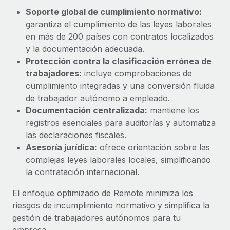
Explora el blog
Proporciona dispositivos tecnológicos y contrólalos
Soporte global de cumplimiento normativo:
en todo el mundo.
garantiza el cumplimiento de las leyes laborales
en más de 200 países con contratos localizados
BLOG
Apertura de entidades
y la documentación adecuada.
Abre entidades conforme a la legalidad enseguida.
Novedades de producto de Remote:
Protección contra la clasificación errónea de
Integraciones con Gusto y Xero y Contractor
trabajadores:
incluye comprobaciones de
Movilidad y reubicación
Management Plus
cumplimiento integradas y una conversión fluida
Reubica a los empleados con facilidad.
La misión de Remote sigue siendo ayudar a empresas de
de trabajador autónomo a empleado.
todos los tamaños a contratar, gestionar y...
Documentación centralizada:
mantiene los
Prestaciones
registros esenciales para auditorías y automatiza
Gestiona las prestaciones de los empleados sin
Más información
las declaraciones fiscales.
complicaciones.
Asesoría jurídica:
ofrece orientación sobre las
complejas leyes laborales locales, simplificando
Pento se convierte en un empleador equitativo
la contratación internacional.
con Remote
Gestionar las nóminas internamente es complicado. Tardas
El enfoque optimizado de Remote minimiza los
semanas en hacerlo manualmente y, al mes...
riesgos de incumplimiento normativo y simplifica la
gestión de trabajadores autónomos para tu
Más información
empresa.