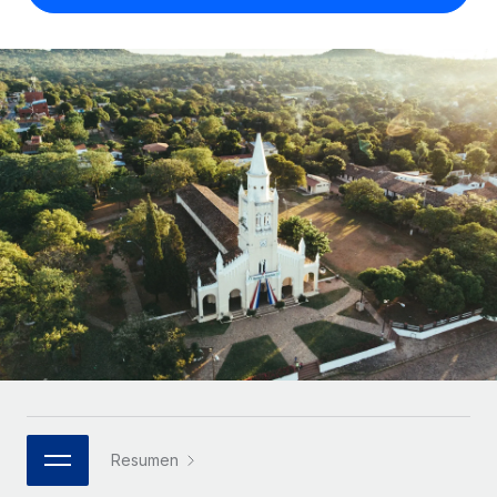
Compáranos con otras empresas.
Iniciar sesión
Contractor Management
Nederlands
Calculadora de pagos a autónomos
Integra y gestiona a autónomos globalmente.
Descubre opciones de divisas y tiempos de pago para
ETAPAS DE CRECIMIENTO
Français
autónomos globales.
PEO
Startups
Externaliza tareas laborales complejas.
Deutsch
Soluciones ágiles de RR. HH. globales y nóminas para
APRENDIZAJE CON REMOTE
empresas en crecimiento.
Español
Guías y recursos
INFRAESTRUCTURA
Mediana empresa
Conexión Remote
Casos prácticos
Amplía tu equipo con soluciones de RR. HH.
Italiano
Integra los RR. HH. en tus flujos de trabajo sin
personalizadas.
Glosario de RR. HH.
complicaciones.
Português (Portugal)
Empresa
Listas de verificación y plantillas
Plataforma
RR. HH. globales para grandes empresas.
日本語
Funciones esenciales de RR. HH. integradas para tu
Biblioteca de descripciones de puestos
equipo.
한국어
ASOCIARSE
Webinarios
Conectar
Nuevo
Socios tecnológicos estratégicos
Resumen
中文（简体）
Conecta cualquier herramienta de IA con Remote
Eventos
Integra la gestión de los RR. HH. globales en tu
mediante nuestro MCP.