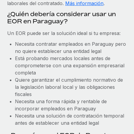
Explora el blog
laborales del contratado.
Más información
.
Proporciona dispositivos tecnológicos y contrólalos
en todo el mundo.
¿Quién debería considerar usar un
EOR en Paraguay?
BLOG
Apertura de entidades
Abre entidades conforme a la legalidad enseguida.
Un EOR puede ser la solución ideal si tu empresa:
Novedades de producto de Remote:
Integraciones con Gusto y Xero y Contractor
Necesita contratar empleados en Paraguay pero
Movilidad y reubicación
Management Plus
no quiere establecer una entidad legal
Reubica a los empleados con facilidad.
La misión de Remote sigue siendo ayudar a empresas de
Está probando mercados locales antes de
todos los tamaños a contratar, gestionar y...
comprometerse con una expansión empresarial
Prestaciones
completa
Gestiona las prestaciones de los empleados sin
Más información
Quiere garantizar el cumplimiento normativo de
complicaciones.
la legislación laboral local y las obligaciones
fiscales
Pento se convierte en un empleador equitativo
Necesita una forma rápida y rentable de
con Remote
incorporar empleados en Paraguay
Gestionar las nóminas internamente es complicado. Tardas
Necesita una solución de contratación temporal
semanas en hacerlo manualmente y, al mes...
antes de establecer una entidad legal
Más información