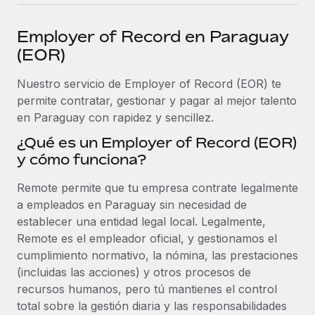
plataforma de forma flexible.
Sala de prensa
Integraciones
Employer of Record en Paraguay
Asociarse
Optimiza los procesos con herramientas empresariales
Información sobre salarios y talento
(EOR)
Descubre oportunidades de colaborar con nosotros.
esenciales.
Centro de información
Nuestro servicio de Employer of Record (EOR) te
Remote Build
Próximamente
permite contratar, gestionar y pagar al mejor talento
Consultoría de integraciones y automatización con IA.
Obtén ayuda
SERVICIOS
en Paraguay con rapidez y sencillez.
Pregunta a un experto
Consulta todos los recursos
¿Qué es un Employer of Record (EOR)
CASOS PRÁCTICOS
Obtén ayuda de gente experta en RR. HH. globales
y cómo funciona?
y cumplimiento normativo.
BLOG
Remote permite que tu empresa contrate legalmente
Comprobaciones de antecedentes
Nómina global
a empleados en Paraguay sin necesidad de
Simplifica los procesos de cribado de candidatos.
establecer una entidad legal local. Legalmente,
EOR y PEO
Remote es el empleador oficial, y gestionamos el
Cumplimiento normativo
cumplimiento normativo, la nómina, las prestaciones
Contractor Management
Adelántate a los riesgos de cumplimiento
(incluidas las acciones) y otros procesos de
normativo.
Impuestos
recursos humanos, pero tú mantienes el control
total sobre la gestión diaria y las responsabilidades
Gestión de dispositivos