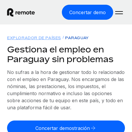
Concertar demo
Inicio
EXPLORADOR DE PAÍSES
PARAGUAY
Productos
Gestiona el empleo en
Paraguay sin problemas
Soluciones
EMPLEO GLOBAL
Nómina global
No sufras a la hora de gestionar todo lo relacionado
Recursos
COBERTURA MUNDIAL
Gestiona las nóminas de forma sencilla y conforme a la
con el empleo en Paraguay. Nos encargamos de las
Explorador de países
legalidad.
nóminas, las prestaciones, los impuestos, el
Precios
HERRAMIENTAS Y CALCULADORAS
Consulta el soporte del empleo global según el país.
cumplimiento normativo e incluso las opciones
Employer of Record
Calculadora del riesgo de clasificación errónea
sobre acciones de tu equipo en este país, y todo en
Explorador estatal de EE. UU.
Expándete en todo el mundo sin gastar en entidades.
Consulta el riesgo de clasificación errónea por país.
una plataforma fácil de usar.
Simplifica la contratación en todos los estados de EE.
Español
Contractor of Record
Calculadora del coste por empleado
UU.
Contrata a autónomos en cualquier parte del mundo
Calcula lo que cuestan los empleados en total en
Concertar demostración
English
Comparador de Remote
cumpliendo la normativa.
cualquier país.