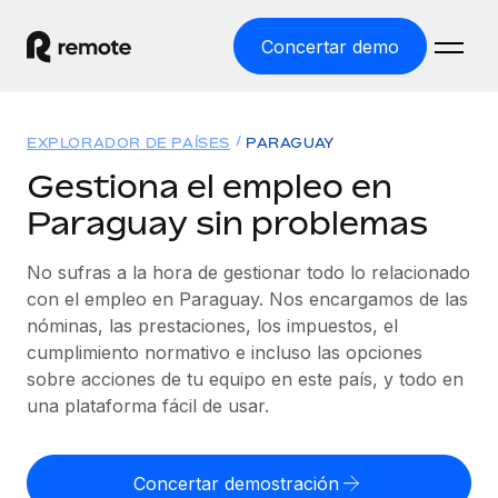
Concertar demo
Inicio
EXPLORADOR DE PAÍSES
PARAGUAY
Productos
Gestiona el empleo en
Paraguay sin problemas
Soluciones
EMPLEO GLOBAL
Nómina global
No sufras a la hora de gestionar todo lo relacionado
Recursos
COBERTURA MUNDIAL
Gestiona las nóminas de forma sencilla y conforme a la
con el empleo en Paraguay. Nos encargamos de las
Explorador de países
legalidad.
nóminas, las prestaciones, los impuestos, el
Precios
HERRAMIENTAS Y CALCULADORAS
Consulta el soporte del empleo global según el país.
cumplimiento normativo e incluso las opciones
Employer of Record
Calculadora del riesgo de clasificación errónea
sobre acciones de tu equipo en este país, y todo en
Explorador estatal de EE. UU.
Expándete en todo el mundo sin gastar en entidades.
Consulta el riesgo de clasificación errónea por país.
una plataforma fácil de usar.
Simplifica la contratación en todos los estados de EE.
Español
Contractor of Record
Calculadora del coste por empleado
UU.
Contrata a autónomos en cualquier parte del mundo
Calcula lo que cuestan los empleados en total en
Concertar demostración
English
Comparador de Remote
cumpliendo la normativa.
cualquier país.