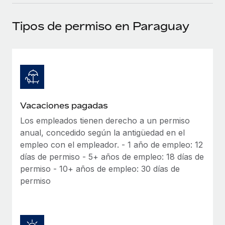
plataforma de forma flexible.
Sala de prensa
Integraciones
Tipos de permiso en Paraguay
Asociarse
Optimiza los procesos con herramientas empresariales
Información sobre salarios y talento
Descubre oportunidades de colaborar con nosotros.
esenciales.
Centro de información
Remote Build
Próximamente
Consultoría de integraciones y automatización con IA.
Obtén ayuda
SERVICIOS
Pregunta a un experto
Consulta todos los recursos
Vacaciones pagadas
CASOS PRÁCTICOS
Obtén ayuda de gente experta en RR. HH. globales
y cumplimiento normativo.
Los empleados tienen derecho a un permiso
BLOG
anual, concedido según la antigüedad en el
Comprobaciones de antecedentes
Nómina global
empleo con el empleador. - 1 año de empleo: 12
Simplifica los procesos de cribado de candidatos.
días de permiso - 5+ años de empleo: 18 días de
EOR y PEO
permiso - 10+ años de empleo: 30 días de
Cumplimiento normativo
permiso
Contractor Management
Adelántate a los riesgos de cumplimiento
normativo.
Impuestos
Gestión de dispositivos