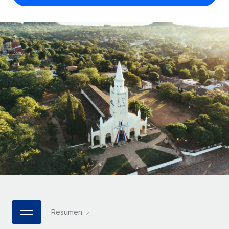
Compáranos con otras empresas.
Iniciar sesión
Contractor Management
Nederlands
Calculadora de pagos a autónomos
Integra y gestiona a autónomos globalmente.
Descubre opciones de divisas y tiempos de pago para
ETAPAS DE CRECIMIENTO
Français
autónomos globales.
PEO
Startups
Externaliza tareas laborales complejas.
Deutsch
Soluciones ágiles de RR. HH. globales y nóminas para
APRENDIZAJE CON REMOTE
empresas en crecimiento.
Español
Guías y recursos
INFRAESTRUCTURA
Mediana empresa
Conexión Remote
Casos prácticos
Amplía tu equipo con soluciones de RR. HH.
Italiano
Integra los RR. HH. en tus flujos de trabajo sin
personalizadas.
Glosario de RR. HH.
complicaciones.
Português (Portugal)
Empresa
Listas de verificación y plantillas
Plataforma
RR. HH. globales para grandes empresas.
日本語
Funciones esenciales de RR. HH. integradas para tu
Biblioteca de descripciones de puestos
equipo.
한국어
ASOCIARSE
Webinarios
Conectar
Nuevo
Socios tecnológicos estratégicos
Resumen
中文（简体）
Conecta cualquier herramienta de IA con Remote
Eventos
Integra la gestión de los RR. HH. globales en tu
mediante nuestro MCP.