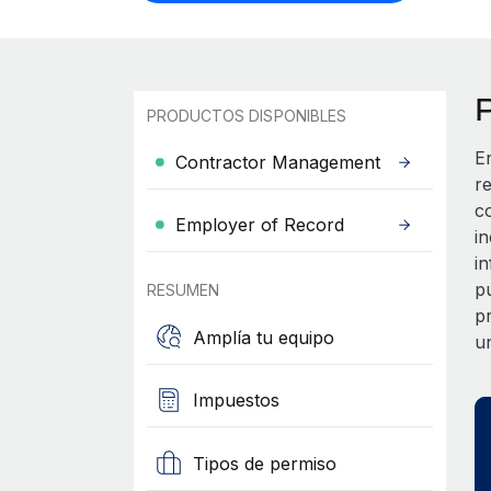
PRODUCTOS DISPONIBLES
E
Contractor Management
r
c
Employer of Record
i
i
p
RESUMEN
p
Amplía tu equipo
u
Impuestos
Tipos de permiso