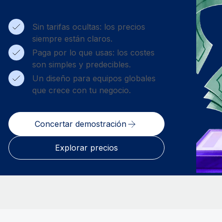
Sin tarifas ocultas: los precios
siempre están claros.
Paga por lo que usas: los costes
son simples y predecibles.
Un diseño para equipos globales
que crece con tu negocio.
Concertar demostración
Explorar precios