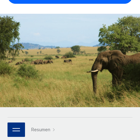
Compáranos con otras empresas.
Iniciar sesión
Contractor Management
Nederlands
Calculadora de pagos a autónomos
Integra y gestiona a autónomos globalmente.
Descubre opciones de divisas y tiempos de pago para
ETAPAS DE CRECIMIENTO
Français
autónomos globales.
PEO
Startups
Externaliza tareas laborales complejas.
Deutsch
Soluciones ágiles de RR. HH. globales y nóminas para
APRENDIZAJE CON REMOTE
empresas en crecimiento.
Español
Guías y recursos
INFRAESTRUCTURA
Mediana empresa
Conexión Remote
Casos prácticos
Amplía tu equipo con soluciones de RR. HH.
Italiano
Integra los RR. HH. en tus flujos de trabajo sin
personalizadas.
Glosario de RR. HH.
complicaciones.
Português (Portugal)
Empresa
Listas de verificación y plantillas
Plataforma
RR. HH. globales para grandes empresas.
日本語
Funciones esenciales de RR. HH. integradas para tu
Biblioteca de descripciones de puestos
equipo.
한국어
ASOCIARSE
Webinarios
Conectar
Nuevo
Socios tecnológicos estratégicos
Resumen
中文（简体）
Conecta cualquier herramienta de IA con Remote
Eventos
Integra la gestión de los RR. HH. globales en tu
mediante nuestro MCP.