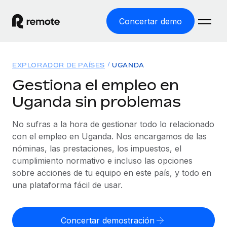
Concertar demo
Inicio
EXPLORADOR DE PAÍSES
UGANDA
Productos
Gestiona el empleo en
Uganda sin problemas
Soluciones
EMPLEO GLOBAL
Nómina global
No sufras a la hora de gestionar todo lo relacionado
Recursos
COBERTURA MUNDIAL
Gestiona las nóminas de forma sencilla y conforme a la
con el empleo en Uganda. Nos encargamos de las
Explorador de países
legalidad.
nóminas, las prestaciones, los impuestos, el
Precios
HERRAMIENTAS Y CALCULADORAS
Consulta el soporte del empleo global según el país.
cumplimiento normativo e incluso las opciones
Employer of Record
Calculadora del riesgo de clasificación errónea
sobre acciones de tu equipo en este país, y todo en
Explorador estatal de EE. UU.
Expándete en todo el mundo sin gastar en entidades.
Consulta el riesgo de clasificación errónea por país.
una plataforma fácil de usar.
Simplifica la contratación en todos los estados de EE.
Español
Contractor of Record
Calculadora del coste por empleado
UU.
Contrata a autónomos en cualquier parte del mundo
Calcula lo que cuestan los empleados en total en
Concertar demostración
English
Comparador de Remote
cumpliendo la normativa.
cualquier país.