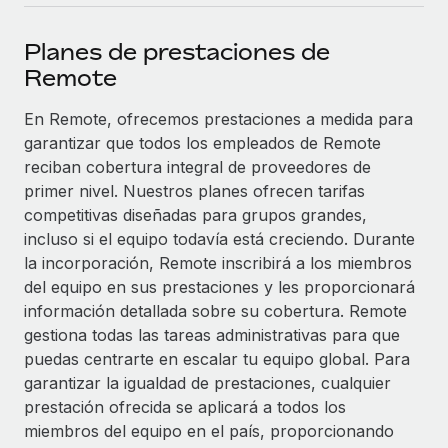
plataforma de forma flexible.
Sala de prensa
Integraciones
Planes de prestaciones de
Asociarse
Optimiza los procesos con herramientas empresariales
Información sobre salarios y talento
Remote
Descubre oportunidades de colaborar con nosotros.
esenciales.
Centro de información
En Remote, ofrecemos prestaciones a medida para
Remote Build
Próximamente
garantizar que todos los empleados de Remote
Consultoría de integraciones y automatización con IA.
Obtén ayuda
SERVICIOS
reciban cobertura integral de proveedores de
Pregunta a un experto
Consulta todos los recursos
primer nivel. Nuestros planes ofrecen tarifas
CASOS PRÁCTICOS
Obtén ayuda de gente experta en RR. HH. globales
competitivas diseñadas para grupos grandes,
y cumplimiento normativo.
incluso si el equipo todavía está creciendo. Durante
BLOG
la incorporación, Remote inscribirá a los miembros
Comprobaciones de antecedentes
del equipo en sus prestaciones y les proporcionará
Nómina global
Simplifica los procesos de cribado de candidatos.
información detallada sobre su cobertura. Remote
EOR y PEO
gestiona todas las tareas administrativas para que
Cumplimiento normativo
puedas centrarte en escalar tu equipo global. Para
Contractor Management
Adelántate a los riesgos de cumplimiento
garantizar la igualdad de prestaciones, cualquier
normativo.
prestación ofrecida se aplicará a todos los
Impuestos
miembros del equipo en el país, proporcionando
Gestión de dispositivos