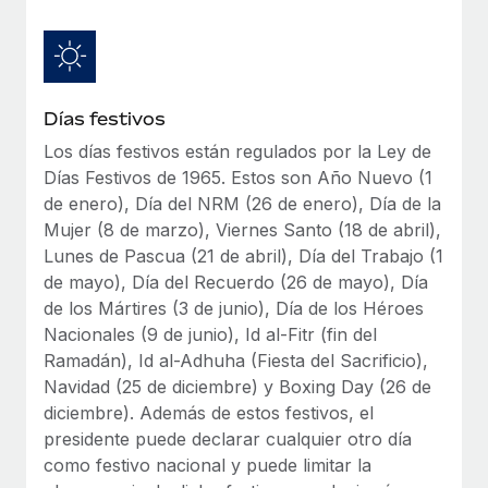
Explora el blog
Proporciona dispositivos tecnológicos y contrólalos
en todo el mundo.
BLOG
Apertura de entidades
Días festivos
Abre entidades conforme a la legalidad enseguida.
Novedades de producto de Remote:
Integraciones con Gusto y Xero y Contractor
Los días festivos están regulados por la Ley de
Movilidad y reubicación
Management Plus
Días Festivos de 1965. Estos son Año Nuevo (1
Reubica a los empleados con facilidad.
de enero), Día del NRM (26 de enero), Día de la
La misión de Remote sigue siendo ayudar a empresas de
Mujer (8 de marzo), Viernes Santo (18 de abril),
todos los tamaños a contratar, gestionar y...
Prestaciones
Lunes de Pascua (21 de abril), Día del Trabajo (1
Gestiona las prestaciones de los empleados sin
Más información
de mayo), Día del Recuerdo (26 de mayo), Día
complicaciones.
de los Mártires (3 de junio), Día de los Héroes
Nacionales (9 de junio), Id al-Fitr (fin del
Pento se convierte en un empleador equitativo
Ramadán), Id al-Adhuha (Fiesta del Sacrificio),
con Remote
Navidad (25 de diciembre) y Boxing Day (26 de
Gestionar las nóminas internamente es complicado. Tardas
diciembre). Además de estos festivos, el
semanas en hacerlo manualmente y, al mes...
presidente puede declarar cualquier otro día
como festivo nacional y puede limitar la
Más información