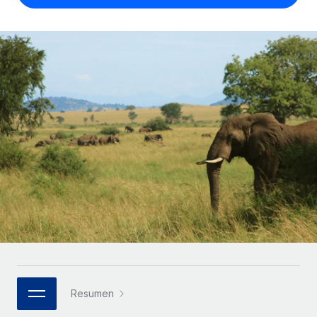
Compáranos con otras empresas.
Iniciar sesión
Contractor Management
Nederlands
Calculadora de pagos a autónomos
Integra y gestiona a autónomos globalmente.
Descubre opciones de divisas y tiempos de pago para
ETAPAS DE CRECIMIENTO
Français
autónomos globales.
PEO
Startups
Externaliza tareas laborales complejas.
Deutsch
Soluciones ágiles de RR. HH. globales y nóminas para
APRENDIZAJE CON REMOTE
empresas en crecimiento.
Español
Guías y recursos
INFRAESTRUCTURA
Mediana empresa
Conexión Remote
Casos prácticos
Amplía tu equipo con soluciones de RR. HH.
Italiano
Integra los RR. HH. en tus flujos de trabajo sin
personalizadas.
Glosario de RR. HH.
complicaciones.
Português (Portugal)
Empresa
Listas de verificación y plantillas
Plataforma
RR. HH. globales para grandes empresas.
日本語
Funciones esenciales de RR. HH. integradas para tu
Biblioteca de descripciones de puestos
equipo.
한국어
ASOCIARSE
Webinarios
Conectar
Nuevo
Socios tecnológicos estratégicos
Resumen
中文（简体）
Conecta cualquier herramienta de IA con Remote
Eventos
Integra la gestión de los RR. HH. globales en tu
mediante nuestro MCP.