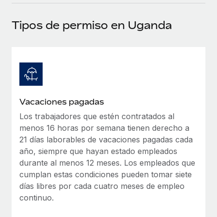
plataforma de forma flexible.
Sala de prensa
Integraciones
Tipos de permiso en Uganda
Asociarse
Optimiza los procesos con herramientas empresariales
Información sobre salarios y talento
Descubre oportunidades de colaborar con nosotros.
esenciales.
Centro de información
Remote Build
Próximamente
Consultoría de integraciones y automatización con IA.
Obtén ayuda
SERVICIOS
Pregunta a un experto
Consulta todos los recursos
Vacaciones pagadas
CASOS PRÁCTICOS
Obtén ayuda de gente experta en RR. HH. globales
y cumplimiento normativo.
Los trabajadores que estén contratados al
BLOG
menos 16 horas por semana tienen derecho a
Comprobaciones de antecedentes
Nómina global
21 días laborables de vacaciones pagadas cada
Simplifica los procesos de cribado de candidatos.
año, siempre que hayan estado empleados
EOR y PEO
durante al menos 12 meses. Los empleados que
Cumplimiento normativo
cumplan estas condiciones pueden tomar siete
Contractor Management
Adelántate a los riesgos de cumplimiento
días libres por cada cuatro meses de empleo
normativo.
continuo.
Impuestos
Gestión de dispositivos