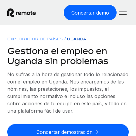
Concertar demo
Inicio
EXPLORADOR DE PAÍSES
UGANDA
Productos
Gestiona el empleo en
Uganda sin problemas
Soluciones
EMPLEO GLOBAL
Nómina global
No sufras a la hora de gestionar todo lo relacionado
Recursos
COBERTURA MUNDIAL
Gestiona las nóminas de forma sencilla y conforme a la
con el empleo en Uganda. Nos encargamos de las
Explorador de países
legalidad.
nóminas, las prestaciones, los impuestos, el
Precios
HERRAMIENTAS Y CALCULADORAS
Consulta el soporte del empleo global según el país.
cumplimiento normativo e incluso las opciones
Employer of Record
Calculadora del riesgo de clasificación errónea
sobre acciones de tu equipo en este país, y todo en
Explorador estatal de EE. UU.
Expándete en todo el mundo sin gastar en entidades.
Consulta el riesgo de clasificación errónea por país.
una plataforma fácil de usar.
Simplifica la contratación en todos los estados de EE.
Español
Contractor of Record
Calculadora del coste por empleado
UU.
Contrata a autónomos en cualquier parte del mundo
Calcula lo que cuestan los empleados en total en
Concertar demostración
English
Comparador de Remote
cumpliendo la normativa.
cualquier país.