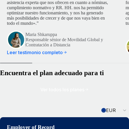
asistencia experta que nos ofrecen en cuanto a nóminas,
f
cumplimiento normativo y RR. HH. nos ha permitido
m
optimizar nuestro funcionamiento, y nos ha generado
ap
más posibilidades de crecer y de que nos vaya bien en
c
todo el mundo».”
t
Maria Shkaruppa
Responsable sénior de Movilidad Global y
Contratación a Distancia
Leer testimonio completo
Encuentra el plan adecuado para ti
Ver todos los planes
Currency
EUR
Employer of Record