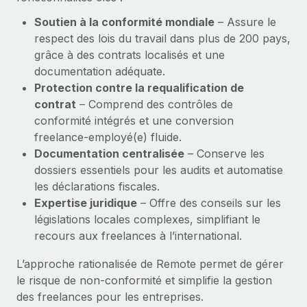
Explorer le blog
Soutien à la conformité mondiale
– Assure le
Création d’entité
respect des lois du travail dans plus de 200 pays,
Établissez des entités rapidement et en toute
grâce à des contrats localisés et une
conformité
BLOG
documentation adéquate.
Protection contre la requalification de
Mobilité et déménagement international
Mises à jour des produits de Remote :
contrat
– Comprend des contrôles de
Organisez facilement le déménagement de vos
Intégrations Gusto et Xero et Gestion des
conformité intégrés et une conversion
employés
freelances Plus
freelance-employé(e) fluide.
Remote a toujours pour mission d'aider les entreprises de
Avantages sociaux
Documentation centralisée
– Conserve les
toute taille à embaucher, gérer et payer...
Gérez facilement les avantages sociaux
dossiers essentiels pour les audits et automatise
les déclarations fiscales.
En savoir plus
Expertise juridique
– Offre des conseils sur les
législations locales complexes, simplifiant le
recours aux freelances à l’international.
Comment Phiture gère ses 55 employés
répartis dans 19 pays grâce à Remote
L’approche rationalisée de Remote permet de gérer
Phiture, un leader notable du conseil en matière de
le risque de non‑conformité et simplifie la gestion
croissance mobile internationale, encourage les...
des freelances pour les entreprises.