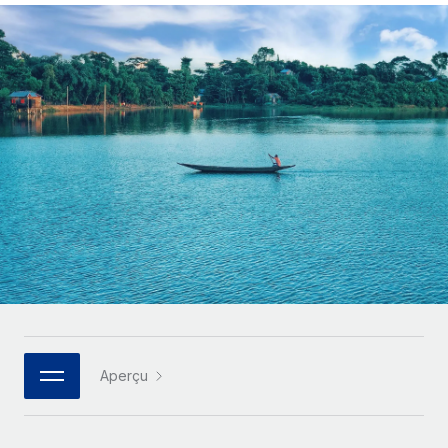
Comparer Remote
pays
Connexion
Gestion des freelances
Nederlands
Examinez notre service par rapport aux autres
Intégrez et gérez vos freelances partout dans le monde
Calculateur de paiement des freelances
Français
Découvrez les devises disponibles et les vitesses de
PEO
CROISSANCE
paiement pour vos freelances internationaux
Sous-traitez les opérations complexes liées à l’emploi
Deutsch
Start-ups
Des solutions agiles et internationales pour les RH et la
APPRENDRE AVEC REMOTE
Español
paie des entreprises en pleine croissance
INFRASTRUCTURE
Recherche et guides
Intégration Remote
Entreprises intermédiaires
Italiano
Intégrez vos RH aux flux de travail en toute simplicité
Études de cas
Développez vos équipes avec des solutions RH sur
mesure
Português (Portugal)
Plateforme
Glossaire RH
Des fonctions RH clés intégrées pour votre équipe
Entreprise
日本語
Checklists et modèles
Les RH à l’international pour les grandes entreprises
Connecter
Nouveau
Descriptions de postes
한국어
Connectez n'importe quel outil d’IA à Remote grâce à
Aperçu
notre MCP
TRAVAILLONS ENSEMBLE
Webinaires
中文（简体）
Partenaires stratégiques de la tech
Intégrations