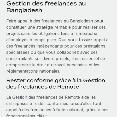
Événements
Gestion des freelances au
Intégrez les RH à l’international de manière flexible
Rationalisez vos processus avec des outils essentiels
Bangladesh
Salle de presse
Devenir partenaire
Faire appel à des freelances au Bangladesh peut
Explorez avec nous vos opportunités de partenariat
SERVICES
Données sur les salaires et les talents
constituer une stratégie rentable pour réaliser des
Demandez aux experts
Remote Build
Bientôt disponible
projets sans les obligations liées à l’embauche
Centre de ressources
Recevez des conseils d’experts sur les RH à
Conseil en intégrations et automatisations assistées par
d’employés à temps plein. Que vous fassiez appel à
l’international et la conformité
l’IA
Obtenir de l’aide
des freelances indépendants pour des prestations
spécialisées ou que vous collaboriez avec des
Contrôles d’antécédents
Voir toutes les ressources
sous‑traitants sur divers projets, il est essentiel de
Simplifiez vos processus de présélection des
ÉTUDES DE CAS
comprendre le droit du travail bangladais et les
candidats
réglementations nationales.
BLOG
Remote Watchtower
Rester conforme grâce à la Gestion
Paie multipays
Gardez un temps d’avance sur les risques en
des freelances de Remote
matière de conformité
EOR et PEO
La Gestion des freelances de Remote aide les
Gestion des appareils
Gestion des freelances
entreprises à rester conformes lorsqu’elles font
Achetez et suivez vos équipements informatiques
appel à des freelances à l’international, grâce à ces
Taxes
dans le monde entier
fonctionnalités clés :