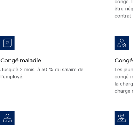
congé. L
être nég
contrat 
Congé maladie
Congé
Jusqu'à 2 mois, à 50 % du salaire de
Les jeu
l'employé.
congé m
la charg
charge d