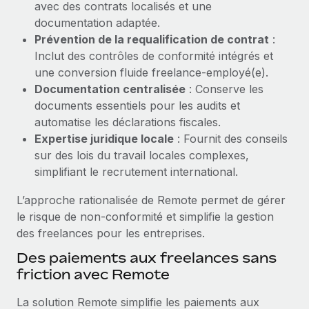
avec des contrats localisés et une
Explorer le blog
documentation adaptée.
Création d’entité
Prévention de la requalification de contrat
:
Établissez des entités rapidement et en toute
Inclut des contrôles de conformité intégrés et
conformité
BLOG
une conversion fluide freelance-employé(e).
Documentation centralisée
: Conserve les
Mobilité et déménagement international
Mises à jour des produits de Remote :
documents essentiels pour les audits et
Organisez facilement le déménagement de vos
Intégrations Gusto et Xero et Gestion des
automatise les déclarations fiscales.
employés
freelances Plus
Expertise juridique locale
: Fournit des conseils
Remote a toujours pour mission d'aider les entreprises de
Avantages sociaux
sur des lois du travail locales complexes,
toute taille à embaucher, gérer et payer...
Gérez facilement les avantages sociaux
simplifiant le recrutement international.
En savoir plus
L’approche rationalisée de Remote permet de gérer
le risque de non-conformité et simplifie la gestion
des freelances pour les entreprises.
Comment Phiture gère ses 55 employés
répartis dans 19 pays grâce à Remote
Des paiements aux freelances sans
friction avec Remote
Phiture, un leader notable du conseil en matière de
croissance mobile internationale, encourage les...
La solution Remote simplifie les paiements aux