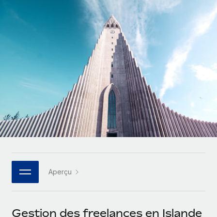
Comparer Remote
pays
Connexion
Gestion des freelances
Nederlands
Examinez notre service par rapport aux autres
Intégrez et gérez vos freelances partout dans le monde
Calculateur de paiement des freelances
Français
Découvrez les devises disponibles et les vitesses de
PEO
CROISSANCE
paiement pour vos freelances internationaux
Sous-traitez les opérations complexes liées à l’emploi
Deutsch
Start-ups
Des solutions agiles et internationales pour les RH et la
APPRENDRE AVEC REMOTE
Español
paie des entreprises en pleine croissance
INFRASTRUCTURE
Recherche et guides
Intégration Remote
Entreprises intermédiaires
Italiano
Intégrez vos RH aux flux de travail en toute simplicité
Études de cas
Développez vos équipes avec des solutions RH sur
mesure
Português (Portugal)
Plateforme
Glossaire RH
Des fonctions RH clés intégrées pour votre équipe
Entreprise
日本語
Checklists et modèles
Les RH à l’international pour les grandes entreprises
Connecter
Nouveau
Aperçu
Descriptions de postes
한국어
Connectez n'importe quel outil d’IA à Remote grâce à
notre MCP
TRAVAILLONS ENSEMBLE
Webinaires
中文（简体）
Gestion des freelances en Islande
Partenaires stratégiques de la tech
Intégrations