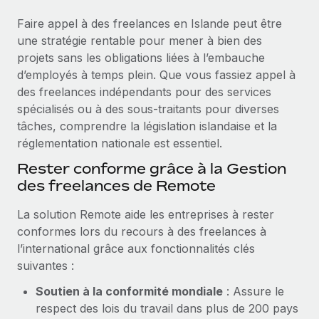
Événements
Intégrez les RH à l’international de manière flexible
Rationalisez vos processus avec des outils essentiels
Faire appel à des freelances en Islande peut être
Salle de presse
Devenir partenaire
une stratégie rentable pour mener à bien des
Explorez avec nous vos opportunités de partenariat
projets sans les obligations liées à l’embauche
SERVICES
Données sur les salaires et les talents
d’employés à temps plein. Que vous fassiez appel à
Demandez aux experts
Remote Build
Bientôt disponible
des freelances indépendants pour des services
Centre de ressources
Recevez des conseils d’experts sur les RH à
Conseil en intégrations et automatisations assistées par
spécialisés ou à des sous-traitants pour diverses
l’international et la conformité
l’IA
Obtenir de l’aide
tâches, comprendre la législation islandaise et la
réglementation nationale est essentiel.
Contrôles d’antécédents
Voir toutes les ressources
Rester conforme grâce à la Gestion
Simplifiez vos processus de présélection des
ÉTUDES DE CAS
des freelances de Remote
candidats
BLOG
La solution Remote aide les entreprises à rester
Remote Watchtower
Paie multipays
conformes lors du recours à des freelances à
Gardez un temps d’avance sur les risques en
l’international grâce aux fonctionnalités clés
matière de conformité
EOR et PEO
suivantes :
Gestion des appareils
Gestion des freelances
Soutien à la conformité mondiale
: Assure le
Achetez et suivez vos équipements informatiques
respect des lois du travail dans plus de 200 pays
Taxes
dans le monde entier