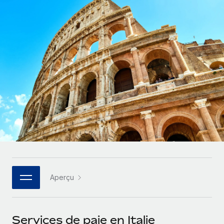
Comparer Remote
pays
Connexion
Gestion des freelances
Nederlands
Examinez notre service par rapport aux autres
Intégrez et gérez vos freelances partout dans le monde
Calculateur de paiement des freelances
Français
Découvrez les devises disponibles et les vitesses de
PEO
CROISSANCE
paiement pour vos freelances internationaux
Sous-traitez les opérations complexes liées à l’emploi
Deutsch
Start-ups
Des solutions agiles et internationales pour les RH et la
APPRENDRE AVEC REMOTE
Español
paie des entreprises en pleine croissance
INFRASTRUCTURE
Recherche et guides
Intégration Remote
Entreprises intermédiaires
Italiano
Intégrez vos RH aux flux de travail en toute simplicité
Études de cas
Développez vos équipes avec des solutions RH sur
mesure
Português (Portugal)
Plateforme
Glossaire RH
Des fonctions RH clés intégrées pour votre équipe
Entreprise
日本語
Checklists et modèles
Les RH à l’international pour les grandes entreprises
Connecter
Nouveau
Aperçu
Descriptions de postes
한국어
Connectez n'importe quel outil d’IA à Remote grâce à
notre MCP
TRAVAILLONS ENSEMBLE
Webinaires
中文（简体）
Services de paie en Italie
Partenaires stratégiques de la tech
Intégrations