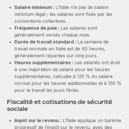
Salaire minimum :
L’Italie n’a pas de salaire
Explorer le blog
Création d’entité
minimum légal ; les salaires sont fixés par les
Établissez des entités rapidement et en toute
conventions collectives.
conformité
BLOG
Fréquence de paie :
Les salaires sont
généralement versés chaque mois.
Mobilité et déménagement international
Mises à jour des produits de Remote :
Durée de travail standard :
La semaine de
Organisez facilement le déménagement de vos
Intégrations Gusto et Xero et Gestion des
travail normale en Italie est de 40 heures,
employés
freelances Plus
généralement réparties sur cinq jours.
Remote a toujours pour mission d'aider les entreprises de
Heures supplémentaires :
Les salariés ont droit
Avantages sociaux
toute taille à embaucher, gérer et payer...
à une majoration de salaire pour les heures
Gérez facilement les avantages sociaux
supplémentaires, calculée à 125 % du salaire
En savoir plus
normal pour les heures additionnelles et à 150 %
pour le travail les jours fériés.
Comment Phiture gère ses 55 employés
Fiscalité et cotisations de sécurité
répartis dans 19 pays grâce à Remote
sociale
Phiture, un leader notable du conseil en matière de
Impôt sur le revenu :
L’Italie applique un barème
croissance mobile internationale, encourage les...
progressif de l’impôt sur le revenu, avec des