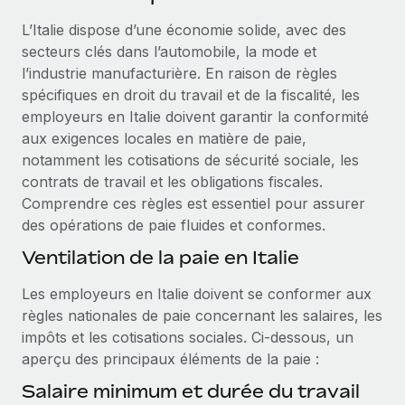
Événements
Intégrez les RH à l’international de manière flexible
Rationalisez vos processus avec des outils essentiels
L’Italie dispose d’une économie solide, avec des
Salle de presse
Devenir partenaire
secteurs clés dans l’automobile, la mode et
Explorez avec nous vos opportunités de partenariat
l’industrie manufacturière. En raison de règles
SERVICES
Données sur les salaires et les talents
spécifiques en droit du travail et de la fiscalité, les
Demandez aux experts
Remote Build
Bientôt disponible
employeurs en Italie doivent garantir la conformité
Centre de ressources
Recevez des conseils d’experts sur les RH à
Conseil en intégrations et automatisations assistées par
aux exigences locales en matière de paie,
l’international et la conformité
l’IA
Obtenir de l’aide
notamment les cotisations de sécurité sociale, les
contrats de travail et les obligations fiscales.
Contrôles d’antécédents
Voir toutes les ressources
Comprendre ces règles est essentiel pour assurer
Simplifiez vos processus de présélection des
ÉTUDES DE CAS
des opérations de paie fluides et conformes.
candidats
BLOG
Ventilation de la paie en Italie
Remote Watchtower
Paie multipays
Les employeurs en Italie doivent se conformer aux
Gardez un temps d’avance sur les risques en
règles nationales de paie concernant les salaires, les
matière de conformité
EOR et PEO
impôts et les cotisations sociales. Ci‑dessous, un
Gestion des appareils
Gestion des freelances
aperçu des principaux éléments de la paie :
Achetez et suivez vos équipements informatiques
Salaire minimum et durée du travail
Taxes
dans le monde entier