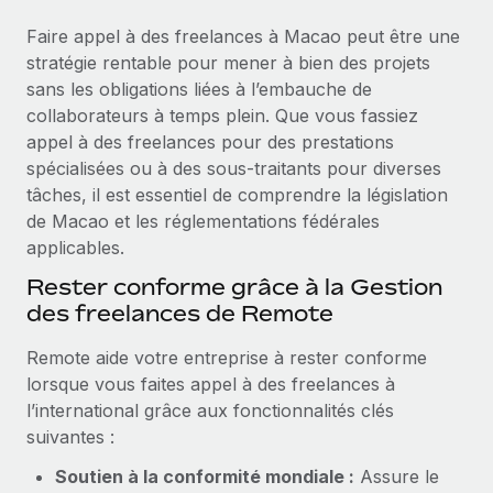
Événements
Intégrez les RH à l’international de manière flexible
Rationalisez vos processus avec des outils essentiels
Faire appel à des freelances à Macao peut être une
Salle de presse
Devenir partenaire
stratégie rentable pour mener à bien des projets
Explorez avec nous vos opportunités de partenariat
sans les obligations liées à l’embauche de
SERVICES
Données sur les salaires et les talents
collaborateurs à temps plein. Que vous fassiez
Demandez aux experts
Remote Build
Bientôt disponible
appel à des freelances pour des prestations
Centre de ressources
Recevez des conseils d’experts sur les RH à
Conseil en intégrations et automatisations assistées par
spécialisées ou à des sous-traitants pour diverses
l’international et la conformité
l’IA
Obtenir de l’aide
tâches, il est essentiel de comprendre la législation
de Macao et les réglementations fédérales
Contrôles d’antécédents
Voir toutes les ressources
applicables.
Simplifiez vos processus de présélection des
ÉTUDES DE CAS
Rester conforme grâce à la Gestion
candidats
BLOG
des freelances de Remote
Remote Watchtower
Paie multipays
Remote aide votre entreprise à rester conforme
Gardez un temps d’avance sur les risques en
lorsque vous faites appel à des freelances à
matière de conformité
EOR et PEO
l’international grâce aux fonctionnalités clés
Gestion des appareils
Gestion des freelances
suivantes :
Achetez et suivez vos équipements informatiques
Soutien à la conformité mondiale :
Assure le
Taxes
dans le monde entier