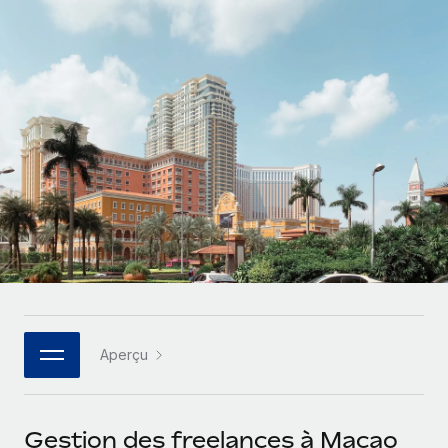
Comparer Remote
pays
Connexion
Gestion des freelances
Nederlands
Examinez notre service par rapport aux autres
Intégrez et gérez vos freelances partout dans le monde
Calculateur de paiement des freelances
Français
Découvrez les devises disponibles et les vitesses de
PEO
CROISSANCE
paiement pour vos freelances internationaux
Sous-traitez les opérations complexes liées à l’emploi
Deutsch
Start-ups
Des solutions agiles et internationales pour les RH et la
APPRENDRE AVEC REMOTE
Español
paie des entreprises en pleine croissance
INFRASTRUCTURE
Recherche et guides
Intégration Remote
Entreprises intermédiaires
Italiano
Intégrez vos RH aux flux de travail en toute simplicité
Études de cas
Développez vos équipes avec des solutions RH sur
mesure
Português (Portugal)
Plateforme
Glossaire RH
Des fonctions RH clés intégrées pour votre équipe
Entreprise
日本語
Checklists et modèles
Les RH à l’international pour les grandes entreprises
Connecter
Nouveau
Aperçu
Descriptions de postes
한국어
Connectez n'importe quel outil d’IA à Remote grâce à
notre MCP
TRAVAILLONS ENSEMBLE
Webinaires
中文（简体）
Gestion des freelances à Macao
Partenaires stratégiques de la tech
Intégrations