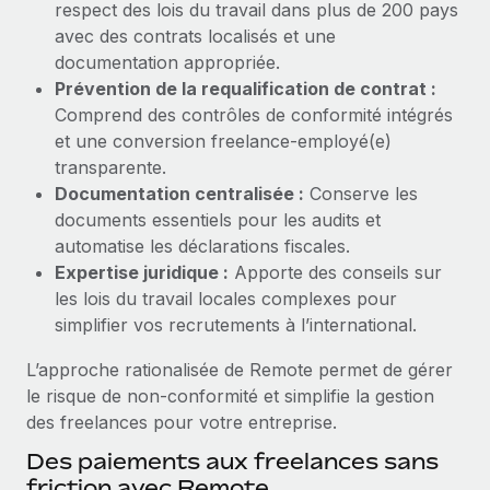
respect des lois du travail dans plus de 200 pays
Explorer le blog
avec des contrats localisés et une
Création d’entité
documentation appropriée.
Établissez des entités rapidement et en toute
Prévention de la requalification de contrat :
conformité
BLOG
Comprend des contrôles de conformité intégrés
et une conversion freelance-employé(e)
Mobilité et déménagement international
Mises à jour des produits de Remote :
transparente.
Organisez facilement le déménagement de vos
Intégrations Gusto et Xero et Gestion des
Documentation centralisée :
Conserve les
employés
freelances Plus
documents essentiels pour les audits et
Remote a toujours pour mission d'aider les entreprises de
Avantages sociaux
automatise les déclarations fiscales.
toute taille à embaucher, gérer et payer...
Gérez facilement les avantages sociaux
Expertise juridique :
Apporte des conseils sur
les lois du travail locales complexes pour
En savoir plus
simplifier vos recrutements à l’international.
L’approche rationalisée de Remote permet de gérer
Comment Phiture gère ses 55 employés
le risque de non-conformité et simplifie la gestion
répartis dans 19 pays grâce à Remote
des freelances pour votre entreprise.
Phiture, un leader notable du conseil en matière de
Des paiements aux freelances sans
croissance mobile internationale, encourage les...
friction avec Remote