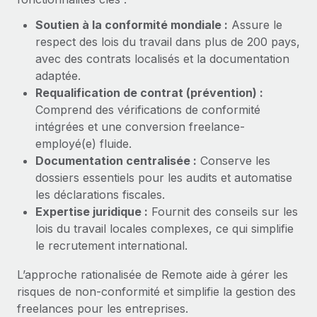
Explorer le blog
Soutien à la conformité mondiale :
Assure le
Création d’entité
respect des lois du travail dans plus de 200 pays,
Établissez des entités rapidement et en toute
avec des contrats localisés et la documentation
conformité
BLOG
adaptée.
Mobilité et déménagement international
Requalification de contrat (prévention) :
Mises à jour des produits de Remote :
Organisez facilement le déménagement de vos
Comprend des vérifications de conformité
Intégrations Gusto et Xero et Gestion des
employés
freelances Plus
intégrées et une conversion freelance-
employé(e) fluide.
Remote a toujours pour mission d'aider les entreprises de
Avantages sociaux
Documentation centralisée :
Conserve les
toute taille à embaucher, gérer et payer...
Gérez facilement les avantages sociaux
dossiers essentiels pour les audits et automatise
En savoir plus
les déclarations fiscales.
Expertise juridique :
Fournit des conseils sur les
lois du travail locales complexes, ce qui simplifie
Comment Phiture gère ses 55 employés
le recrutement international.
répartis dans 19 pays grâce à Remote
L’approche rationalisée de Remote aide à gérer les
Phiture, un leader notable du conseil en matière de
risques de non-conformité et simplifie la gestion des
croissance mobile internationale, encourage les...
freelances pour les entreprises.