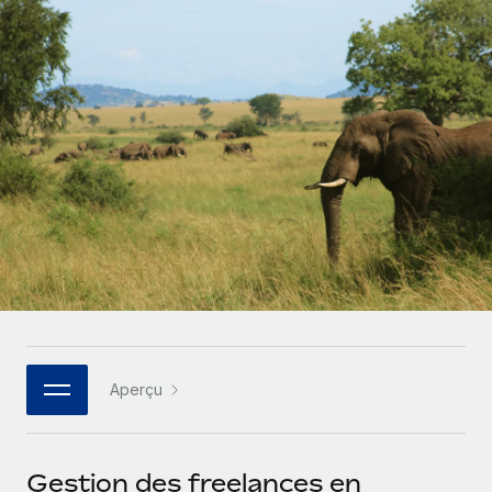
Comparer Remote
pays
Connexion
Gestion des freelances
Nederlands
Examinez notre service par rapport aux autres
Intégrez et gérez vos freelances partout dans le monde
Calculateur de paiement des freelances
Français
Découvrez les devises disponibles et les vitesses de
PEO
CROISSANCE
paiement pour vos freelances internationaux
Sous-traitez les opérations complexes liées à l’emploi
Deutsch
Start-ups
Des solutions agiles et internationales pour les RH et la
APPRENDRE AVEC REMOTE
Español
paie des entreprises en pleine croissance
INFRASTRUCTURE
Recherche et guides
Intégration Remote
Entreprises intermédiaires
Italiano
Intégrez vos RH aux flux de travail en toute simplicité
Études de cas
Développez vos équipes avec des solutions RH sur
mesure
Português (Portugal)
Plateforme
Glossaire RH
Des fonctions RH clés intégrées pour votre équipe
Entreprise
日本語
Checklists et modèles
Les RH à l’international pour les grandes entreprises
Connecter
Nouveau
Aperçu
Descriptions de postes
한국어
Connectez n'importe quel outil d’IA à Remote grâce à
notre MCP
TRAVAILLONS ENSEMBLE
Webinaires
中文（简体）
Gestion des freelances en
Partenaires stratégiques de la tech
Intégrations