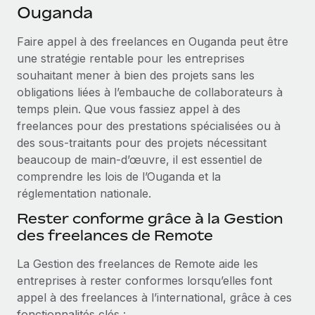
Événements
Ouganda
Intégrez les RH à l’international de manière flexible
Rationalisez vos processus avec des outils essentiels
Salle de presse
Devenir partenaire
Faire appel à des freelances en Ouganda peut être
Explorez avec nous vos opportunités de partenariat
une stratégie rentable pour les entreprises
SERVICES
Données sur les salaires et les talents
souhaitant mener à bien des projets sans les
Demandez aux experts
Remote Build
Bientôt disponible
obligations liées à l’embauche de collaborateurs à
Centre de ressources
Recevez des conseils d’experts sur les RH à
Conseil en intégrations et automatisations assistées par
temps plein. Que vous fassiez appel à des
l’international et la conformité
l’IA
Obtenir de l’aide
freelances pour des prestations spécialisées ou à
des sous-traitants pour des projets nécessitant
Contrôles d’antécédents
Voir toutes les ressources
beaucoup de main-d’œuvre, il est essentiel de
Simplifiez vos processus de présélection des
ÉTUDES DE CAS
comprendre les lois de l’Ouganda et la
candidats
réglementation nationale.
BLOG
Remote Watchtower
Rester conforme grâce à la Gestion
Paie multipays
Gardez un temps d’avance sur les risques en
des freelances de Remote
matière de conformité
EOR et PEO
La Gestion des freelances de Remote aide les
Gestion des appareils
Gestion des freelances
entreprises à rester conformes lorsqu’elles font
Achetez et suivez vos équipements informatiques
appel à des freelances à l’international, grâce à ces
Taxes
dans le monde entier
fonctionnalités clés :