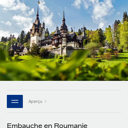
Comparer Remote
pays
Connexion
Gestion des freelances
Nederlands
Examinez notre service par rapport aux autres
Intégrez et gérez vos freelances partout dans le monde
Calculateur de paiement des freelances
Français
Découvrez les devises disponibles et les vitesses de
PEO
CROISSANCE
paiement pour vos freelances internationaux
Sous-traitez les opérations complexes liées à l’emploi
Deutsch
Start-ups
Des solutions agiles et internationales pour les RH et la
APPRENDRE AVEC REMOTE
Español
paie des entreprises en pleine croissance
INFRASTRUCTURE
Recherche et guides
Intégration Remote
Entreprises intermédiaires
Italiano
Intégrez vos RH aux flux de travail en toute simplicité
Études de cas
Développez vos équipes avec des solutions RH sur
mesure
Português (Portugal)
Plateforme
Glossaire RH
Des fonctions RH clés intégrées pour votre équipe
Entreprise
日本語
Checklists et modèles
Les RH à l’international pour les grandes entreprises
Connecter
Nouveau
Aperçu
Descriptions de postes
한국어
Connectez n'importe quel outil d’IA à Remote grâce à
notre MCP
TRAVAILLONS ENSEMBLE
Webinaires
中文（简体）
Embauche en Roumanie
Partenaires stratégiques de la tech
Intégrations