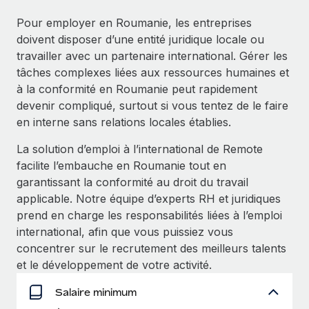
Événements
Intégrez les RH à l’international de manière flexible
Rationalisez vos processus avec des outils essentiels
Pour employer en Roumanie, les entreprises
Salle de presse
Devenir partenaire
doivent disposer d’une entité juridique locale ou
Explorez avec nous vos opportunités de partenariat
travailler avec un partenaire international. Gérer les
SERVICES
Données sur les salaires et les talents
tâches complexes liées aux ressources humaines et
Demandez aux experts
Remote Build
Bientôt disponible
à la conformité en Roumanie peut rapidement
Centre de ressources
Recevez des conseils d’experts sur les RH à
Conseil en intégrations et automatisations assistées par
devenir compliqué, surtout si vous tentez de le faire
l’international et la conformité
l’IA
Obtenir de l’aide
en interne sans relations locales établies.
Contrôles d’antécédents
Voir toutes les ressources
La solution d’emploi à l’international de Remote
Simplifiez vos processus de présélection des
ÉTUDES DE CAS
facilite l’embauche en Roumanie tout en
candidats
garantissant la conformité au droit du travail
BLOG
Comment Weaviate, l'as de l'IA, a développé
applicable. Notre équipe d’experts RH et juridiques
ses effectifs de 120 % avec Remote
Remote Watchtower
Paie multipays
prend en charge les responsabilités liées à l’emploi
Gardez un temps d’avance sur les risques en
Weaviate en bref Weaviate crée des infrastructures open
international, afin que vous puissiez vous
matière de conformité
EOR et PEO
source et AI-first. Sa mission est...
concentrer sur le recrutement des meilleurs talents
et le développement de votre activité.
Gestion des appareils
Gestion des freelances
En savoir plus
Achetez et suivez vos équipements informatiques
Salaire minimum
Taxes
dans le monde entier