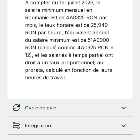
À compter du 1er juillet 2026, le
Intégration Remote x BambooHR : du local à
Explorer le blog
salaire minimum mensuel en
Création d’entité
l’international, le recrutement sans changer de
Roumanie est de 4A0325 RON par
plateforme
Établissez des entités rapidement et en toute
mois, le taux horaire est de 25,949
conformité
Impact Les clients BambooHR peuvent désormais
BLOG
RON par heure, l’équivalent annuel
embaucher et gérer les employés internationaux...
du salaire minimum est de 51A0900
Mobilité et déménagement international
Mises à jour des produits de Remote :
RON (calculé comme 4A0325 RON ×
En savoir plus
Organisez facilement le déménagement de vos
Intégrations Gusto et Xero et Gestion des
12), et les salariés à temps partiel ont
employés
freelances Plus
droit à un taux proportionnel, au
Remote a toujours pour mission d'aider les entreprises de
Avantages sociaux
prorata, calculé en fonction de leurs
toute taille à embaucher, gérer et payer...
Gérez facilement les avantages sociaux
heures de travail.
En savoir plus
Comment Phiture gère ses 55 employés
Cycle de paie
répartis dans 19 pays grâce à Remote
Phiture, un leader notable du conseil en matière de
Intégration
croissance mobile internationale, encourage les...