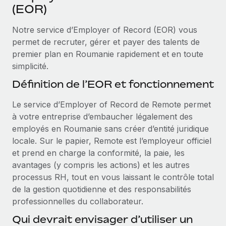
Événements
(EOR)
Intégrez les RH à l’international de manière flexible
Rationalisez vos processus avec des outils essentiels
Salle de presse
Devenir partenaire
Notre service d’Employer of Record (EOR) vous
Explorez avec nous vos opportunités de partenariat
permet de recruter, gérer et payer des talents de
SERVICES
Données sur les salaires et les talents
premier plan en Roumanie rapidement et en toute
Demandez aux experts
Remote Build
Bientôt disponible
simplicité.
Centre de ressources
Recevez des conseils d’experts sur les RH à
Conseil en intégrations et automatisations assistées par
Définition de l’EOR et fonctionnement
l’international et la conformité
l’IA
Obtenir de l’aide
Le service d’Employer of Record de Remote permet
Contrôles d’antécédents
Voir toutes les ressources
à votre entreprise d’embaucher légalement des
Simplifiez vos processus de présélection des
ÉTUDES DE CAS
employés en Roumanie sans créer d’entité juridique
candidats
locale. Sur le papier, Remote est l’employeur officiel
BLOG
Remote Watchtower
et prend en charge la conformité, la paie, les
Paie multipays
Gardez un temps d’avance sur les risques en
avantages (y compris les actions) et les autres
matière de conformité
processus RH, tout en vous laissant le contrôle total
EOR et PEO
de la gestion quotidienne et des responsabilités
Gestion des appareils
Gestion des freelances
professionnelles du collaborateur.
Achetez et suivez vos équipements informatiques
Qui devrait envisager d’utiliser un
Taxes
dans le monde entier