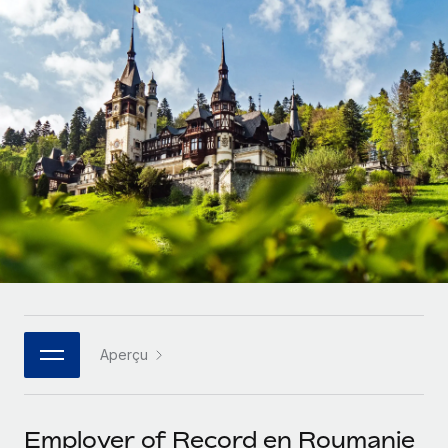
Comparer Remote
pays
Connexion
Gestion des freelances
Nederlands
Examinez notre service par rapport aux autres
Intégrez et gérez vos freelances partout dans le monde
Calculateur de paiement des freelances
Français
Découvrez les devises disponibles et les vitesses de
PEO
CROISSANCE
paiement pour vos freelances internationaux
Sous-traitez les opérations complexes liées à l’emploi
Deutsch
Start-ups
Des solutions agiles et internationales pour les RH et la
APPRENDRE AVEC REMOTE
Español
paie des entreprises en pleine croissance
INFRASTRUCTURE
Recherche et guides
Intégration Remote
Entreprises intermédiaires
Italiano
Intégrez vos RH aux flux de travail en toute simplicité
Études de cas
Développez vos équipes avec des solutions RH sur
mesure
Português (Portugal)
Plateforme
Glossaire RH
Des fonctions RH clés intégrées pour votre équipe
Entreprise
日本語
Checklists et modèles
Les RH à l’international pour les grandes entreprises
Connecter
Nouveau
Aperçu
Descriptions de postes
한국어
Connectez n'importe quel outil d’IA à Remote grâce à
notre MCP
TRAVAILLONS ENSEMBLE
Webinaires
中文（简体）
Employer of Record en Roumanie
Partenaires stratégiques de la tech
Intégrations