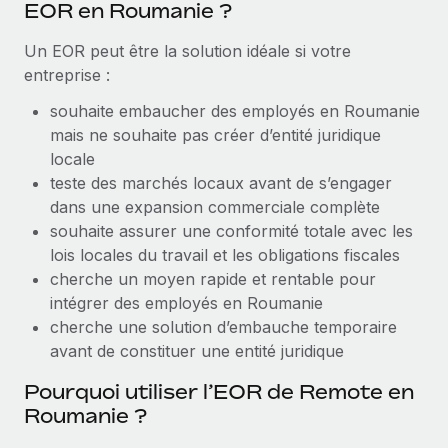
EOR en Roumanie ?
Explorer le blog
Création d’entité
Un EOR peut être la solution idéale si votre
Établissez des entités rapidement et en toute
entreprise :
conformité
BLOG
souhaite embaucher des employés en Roumanie
Mobilité et déménagement international
mais ne souhaite pas créer d’entité juridique
Mises à jour des produits de Remote :
Organisez facilement le déménagement de vos
locale
Intégrations Gusto et Xero et Gestion des
employés
freelances Plus
teste des marchés locaux avant de s’engager
dans une expansion commerciale complète
Remote a toujours pour mission d'aider les entreprises de
Avantages sociaux
souhaite assurer une conformité totale avec les
toute taille à embaucher, gérer et payer...
Gérez facilement les avantages sociaux
lois locales du travail et les obligations fiscales
En savoir plus
cherche un moyen rapide et rentable pour
intégrer des employés en Roumanie
cherche une solution d’embauche temporaire
Comment Phiture gère ses 55 employés
avant de constituer une entité juridique
répartis dans 19 pays grâce à Remote
Pourquoi utiliser l’EOR de Remote en
Phiture, un leader notable du conseil en matière de
Roumanie ?
croissance mobile internationale, encourage les...