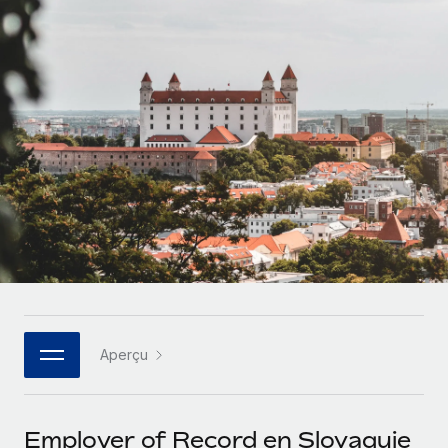
Comparer Remote
pays
Connexion
Gestion des freelances
Nederlands
Examinez notre service par rapport aux autres
Intégrez et gérez vos freelances partout dans le monde
Calculateur de paiement des freelances
Français
Découvrez les devises disponibles et les vitesses de
PEO
CROISSANCE
paiement pour vos freelances internationaux
Sous-traitez les opérations complexes liées à l’emploi
Deutsch
Start-ups
Des solutions agiles et internationales pour les RH et la
APPRENDRE AVEC REMOTE
Español
paie des entreprises en pleine croissance
INFRASTRUCTURE
Recherche et guides
Intégration Remote
Entreprises intermédiaires
Italiano
Intégrez vos RH aux flux de travail en toute simplicité
Études de cas
Développez vos équipes avec des solutions RH sur
mesure
Português (Portugal)
Plateforme
Glossaire RH
Des fonctions RH clés intégrées pour votre équipe
Entreprise
日本語
Checklists et modèles
Les RH à l’international pour les grandes entreprises
Connecter
Nouveau
Aperçu
Descriptions de postes
한국어
Connectez n'importe quel outil d’IA à Remote grâce à
notre MCP
TRAVAILLONS ENSEMBLE
Webinaires
中文（简体）
Employer of Record en Slovaquie
Partenaires stratégiques de la tech
Intégrations