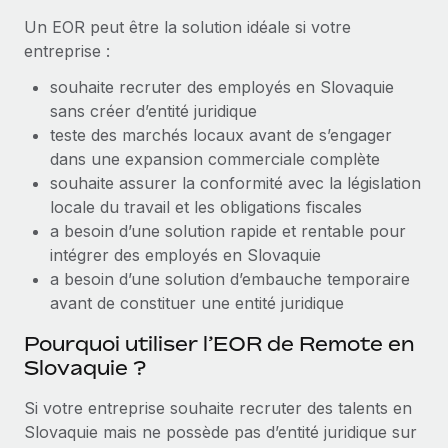
Un EOR peut être la solution idéale si votre
Explorer le blog
Création d’entité
entreprise :
Établissez des entités rapidement et en toute
conformité
souhaite recruter des employés en Slovaquie
BLOG
sans créer d’entité juridique
Mobilité et déménagement international
teste des marchés locaux avant de s’engager
Mises à jour des produits de Remote :
Organisez facilement le déménagement de vos
dans une expansion commerciale complète
Intégrations Gusto et Xero et Gestion des
employés
freelances Plus
souhaite assurer la conformité avec la législation
locale du travail et les obligations fiscales
Remote a toujours pour mission d'aider les entreprises de
Avantages sociaux
a besoin d’une solution rapide et rentable pour
toute taille à embaucher, gérer et payer...
Gérez facilement les avantages sociaux
intégrer des employés en Slovaquie
En savoir plus
a besoin d’une solution d’embauche temporaire
avant de constituer une entité juridique
Pourquoi utiliser l’EOR de Remote en
Comment Phiture gère ses 55 employés
répartis dans 19 pays grâce à Remote
Slovaquie ?
Phiture, un leader notable du conseil en matière de
Si votre entreprise souhaite recruter des talents en
croissance mobile internationale, encourage les...
Slovaquie mais ne possède pas d’entité juridique sur