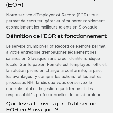
Événements
(EOR)
Intégrez les RH à l’international de manière flexible
Rationalisez vos processus avec des outils essentiels
Salle de presse
Devenir partenaire
Notre service d’Employer of Record (EOR) vous
Explorez avec nous vos opportunités de partenariat
permet de recruter, gérer et rémunérer rapidement
SERVICES
Données sur les salaires et les talents
et simplement les meilleurs talents en Slovaquie.
Demandez aux experts
Remote Build
Bientôt disponible
Centre de ressources
Définition de l’EOR et fonctionnement
Recevez des conseils d’experts sur les RH à
Conseil en intégrations et automatisations assistées par
l’international et la conformité
l’IA
Obtenir de l’aide
Le service d’Employer of Record de Remote permet
à votre entreprise d’embaucher légalement des
Contrôles d’antécédents
Voir toutes les ressources
salariés en Slovaquie sans créer d’entité juridique
Simplifiez vos processus de présélection des
ÉTUDES DE CAS
locale. Sur le papier, Remote est l’employeur officiel,
candidats
la solution prend en charge la conformité, la paie,
BLOG
Remote Watchtower
les avantages (y compris les actions) et les autres
Paie multipays
Gardez un temps d’avance sur les risques en
processus RH, tandis que vous conservez le
matière de conformité
contrôle total de la gestion quotidienne et des
EOR et PEO
responsabilités professionnelles du collaborateur.
Gestion des appareils
Gestion des freelances
Qui devrait envisager d’utiliser un
Achetez et suivez vos équipements informatiques
EOR en Slovaquie ?
Taxes
dans le monde entier