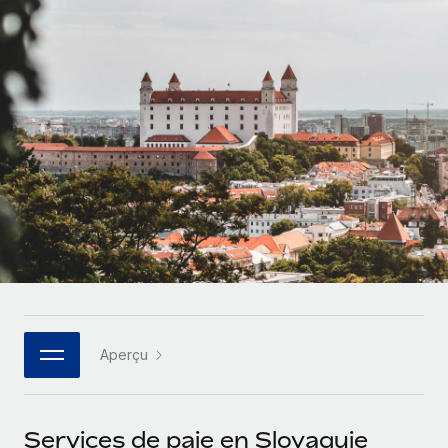
Comparer Remote
pays
Connexion
Gestion des freelances
Nederlands
Examinez notre service par rapport aux autres
Intégrez et gérez vos freelances partout dans le monde
Calculateur de paiement des freelances
Français
Découvrez les devises disponibles et les vitesses de
PEO
CROISSANCE
paiement pour vos freelances internationaux
Sous-traitez les opérations complexes liées à l’emploi
Deutsch
Start-ups
Des solutions agiles et internationales pour les RH et la
APPRENDRE AVEC REMOTE
Español
paie des entreprises en pleine croissance
INFRASTRUCTURE
Recherche et guides
Intégration Remote
Entreprises intermédiaires
Italiano
Intégrez vos RH aux flux de travail en toute simplicité
Études de cas
Développez vos équipes avec des solutions RH sur
mesure
Português (Portugal)
Plateforme
Glossaire RH
Des fonctions RH clés intégrées pour votre équipe
Entreprise
日本語
Checklists et modèles
Les RH à l’international pour les grandes entreprises
Connecter
Nouveau
Aperçu
Descriptions de postes
한국어
Connectez n'importe quel outil d’IA à Remote grâce à
notre MCP
TRAVAILLONS ENSEMBLE
Webinaires
中文（简体）
Services de paie en Slovaquie
Partenaires stratégiques de la tech
Intégrations