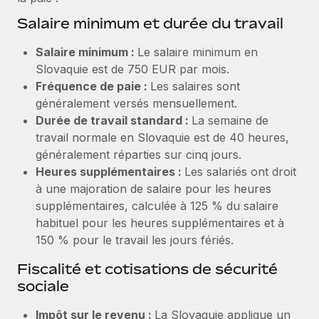
Explorer le blog
Salaire minimum et durée du travail
Création d’entité
Établissez des entités rapidement et en toute
Salaire minimum :
Le salaire minimum en
conformité
BLOG
Slovaquie est de 750 EUR par mois.
Fréquence de paie :
Les salaires sont
Mobilité et déménagement international
Mises à jour des produits de Remote :
généralement versés mensuellement.
Organisez facilement le déménagement de vos
Intégrations Gusto et Xero et Gestion des
Durée de travail standard :
La semaine de
employés
freelances Plus
travail normale en Slovaquie est de 40 heures,
Remote a toujours pour mission d'aider les entreprises de
généralement réparties sur cinq jours.
Avantages sociaux
toute taille à embaucher, gérer et payer...
Heures supplémentaires :
Les salariés ont droit
Gérez facilement les avantages sociaux
à une majoration de salaire pour les heures
En savoir plus
supplémentaires, calculée à 125 % du salaire
habituel pour les heures supplémentaires et à
150 % pour le travail les jours fériés.
Comment Phiture gère ses 55 employés
répartis dans 19 pays grâce à Remote
Fiscalité et cotisations de sécurité
Phiture, un leader notable du conseil en matière de
sociale
croissance mobile internationale, encourage les...
Impôt sur le revenu :
La Slovaquie applique un