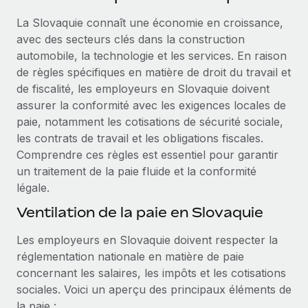
Événements
Intégrez les RH à l’international de manière flexible
Rationalisez vos processus avec des outils essentiels
La Slovaquie connaît une économie en croissance,
Salle de presse
Devenir partenaire
avec des secteurs clés dans la construction
Explorez avec nous vos opportunités de partenariat
automobile, la technologie et les services. En raison
SERVICES
Données sur les salaires et les talents
de règles spécifiques en matière de droit du travail et
Demandez aux experts
Remote Build
Bientôt disponible
de fiscalité, les employeurs en Slovaquie doivent
Centre de ressources
Recevez des conseils d’experts sur les RH à
Conseil en intégrations et automatisations assistées par
assurer la conformité avec les exigences locales de
l’international et la conformité
l’IA
Obtenir de l’aide
paie, notamment les cotisations de sécurité sociale,
les contrats de travail et les obligations fiscales.
Contrôles d’antécédents
Voir toutes les ressources
Comprendre ces règles est essentiel pour garantir
Simplifiez vos processus de présélection des
ÉTUDES DE CAS
un traitement de la paie fluide et la conformité
candidats
légale.
BLOG
Remote Watchtower
Ventilation de la paie en Slovaquie
Paie multipays
Gardez un temps d’avance sur les risques en
Les employeurs en Slovaquie doivent respecter la
matière de conformité
EOR et PEO
réglementation nationale en matière de paie
Gestion des appareils
Gestion des freelances
concernant les salaires, les impôts et les cotisations
Achetez et suivez vos équipements informatiques
sociales. Voici un aperçu des principaux éléments de
Taxes
dans le monde entier
la paie :