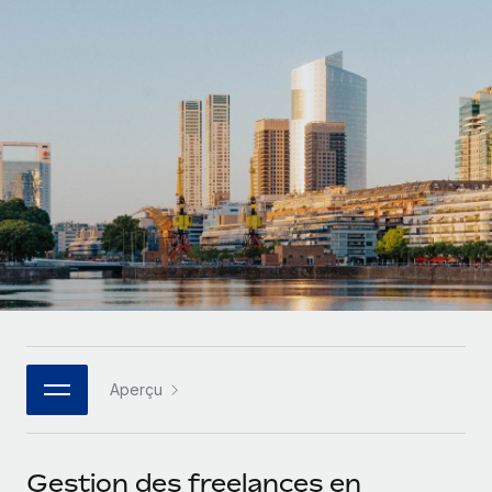
Gestion des freelances
Comparer Remote
pays
Connexion
Intégrez et gérez vos freelances partout dans le monde
Nederlands
Examinez notre service par rapport aux autres
Calculateur de paiement des freelances
PEO
Français
Découvrez les devises disponibles et les vitesses de
Sous-traitez les opérations complexes liées à l’emploi
CROISSANCE
paiement pour vos freelances internationaux
Deutsch
Start-ups
Des solutions agiles et internationales pour les RH et la
INFRASTRUCTURE
APPRENDRE AVEC REMOTE
Español
paie des entreprises en pleine croissance
Intégration Remote
Recherche et guides
Intégrez vos RH aux flux de travail en toute simplicité
Entreprises intermédiaires
Italiano
Études de cas
Développez vos équipes avec des solutions RH sur
Plateforme
mesure
Português (Portugal)
Des fonctions RH clés intégrées pour votre équipe
Glossaire RH
Entreprise
Connecter
Nouveau
日本語
Checklists et modèles
Les RH à l’international pour les grandes entreprises
Connectez n'importe quel outil d’IA à Remote grâce à
Aperçu
Descriptions de postes
한국어
notre MCP
TRAVAILLONS ENSEMBLE
Webinaires
Intégrations
中文（简体）
Gestion des freelances en
Partenaires stratégiques de la tech
Rationalisez vos processus avec des outils essentiels