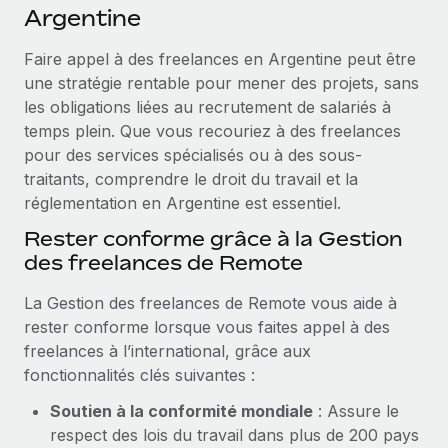
Événements
Argentine
Intégrez les RH à l’international de manière flexible
Salle de presse
Devenir partenaire
Faire appel à des freelances en Argentine peut être
SERVICES
Explorez avec nous vos opportunités de partenariat
une stratégie rentable pour mener des projets, sans
Données sur les salaires et les talents
Demandez aux experts
les obligations liées au recrutement de salariés à
Recevez des conseils d’experts sur les RH à
Remote Build
Bientôt disponible
temps plein. Que vous recouriez à des freelances
Centre de ressources
l’international et la conformité
Conseil en intégrations et automatisations assistées par
pour des services spécialisés ou à des sous-
l’IA
Obtenir de l’aide
traitants, comprendre le droit du travail et la
Contrôles d’antécédents
réglementation en Argentine est essentiel.
Simplifiez vos processus de présélection des
Voir toutes les ressources
candidats
Rester conforme grâce à la Gestion
ÉTUDES DE CAS
des freelances de Remote
Remote Watchtower
BLOG
Gardez un temps d’avance sur les risques en
La Gestion des freelances de Remote vous aide à
Paie multipays
matière de conformité
rester conforme lorsque vous faites appel à des
freelances à l’international, grâce aux
EOR et PEO
Gestion des appareils
fonctionnalités clés suivantes :
Gestion des freelances
Achetez et suivez vos équipements informatiques
Soutien à la conformité mondiale
: Assure le
dans le monde entier
Taxes
respect des lois du travail dans plus de 200 pays