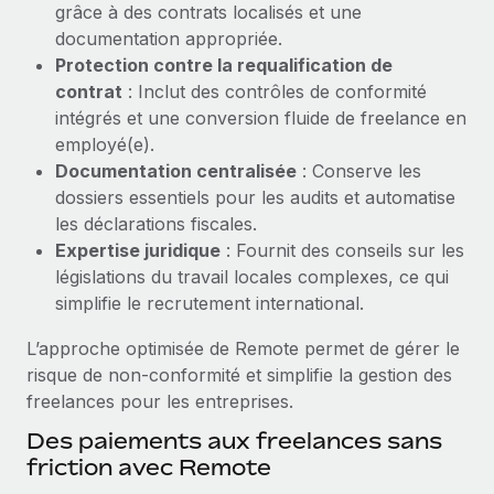
grâce à des contrats localisés et une
Création d’entité
Explorer le blog
documentation appropriée.
Établissez des entités rapidement et en toute
Protection contre la requalification de
conformité
contrat
: Inclut des contrôles de conformité
BLOG
Mobilité et déménagement international
intégrés et une conversion fluide de freelance en
Organisez facilement le déménagement de vos
employé(e).
Mises à jour des produits de Remote :
employés
Documentation centralisée
: Conserve les
Intégrations Gusto et Xero et Gestion des
freelances Plus
dossiers essentiels pour les audits et automatise
Avantages sociaux
les déclarations fiscales.
Remote a toujours pour mission d'aider les entreprises de
Gérez facilement les avantages sociaux
Expertise juridique
: Fournit des conseils sur les
toute taille à embaucher, gérer et payer...
législations du travail locales complexes, ce qui
En savoir plus
simplifie le recrutement international.
L’approche optimisée de Remote permet de gérer le
risque de non‑conformité et simplifie la gestion des
Comment Phiture gère ses 55 employés
freelances pour les entreprises.
répartis dans 19 pays grâce à Remote
Des paiements aux freelances sans
Phiture, un leader notable du conseil en matière de
friction avec Remote
croissance mobile internationale, encourage les...