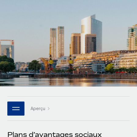
Gestion des freelances
Comparer Remote
pays
Connexion
Intégrez et gérez vos freelances partout dans le monde
Nederlands
Examinez notre service par rapport aux autres
Calculateur de paiement des freelances
PEO
Français
Découvrez les devises disponibles et les vitesses de
Sous-traitez les opérations complexes liées à l’emploi
CROISSANCE
paiement pour vos freelances internationaux
Deutsch
Start-ups
Des solutions agiles et internationales pour les RH et la
INFRASTRUCTURE
APPRENDRE AVEC REMOTE
Español
paie des entreprises en pleine croissance
Intégration Remote
Recherche et guides
Intégrez vos RH aux flux de travail en toute simplicité
Entreprises intermédiaires
Italiano
Études de cas
Développez vos équipes avec des solutions RH sur
Plateforme
mesure
Português (Portugal)
Des fonctions RH clés intégrées pour votre équipe
Glossaire RH
Entreprise
Connecter
Nouveau
日本語
Checklists et modèles
Les RH à l’international pour les grandes entreprises
Connectez n'importe quel outil d’IA à Remote grâce à
Aperçu
Descriptions de postes
한국어
notre MCP
TRAVAILLONS ENSEMBLE
Webinaires
Intégrations
中文（简体）
Plans d’avantages sociaux
Partenaires stratégiques de la tech
Rationalisez vos processus avec des outils essentiels