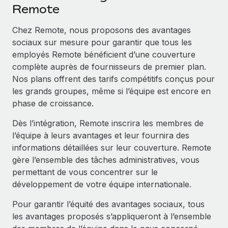
Événements
Remote
Intégrez les RH à l’international de manière flexible
Salle de presse
Devenir partenaire
Chez Remote, nous proposons des avantages
SERVICES
Explorez avec nous vos opportunités de partenariat
sociaux sur mesure pour garantir que tous les
Données sur les salaires et les talents
Demandez aux experts
employés Remote bénéficient d’une couverture
Recevez des conseils d’experts sur les RH à
Remote Build
Bientôt disponible
complète auprès de fournisseurs de premier plan.
Centre de ressources
l’international et la conformité
Conseil en intégrations et automatisations assistées par
Nos plans offrent des tarifs compétitifs conçus pour
l’IA
Obtenir de l’aide
les grands groupes, même si l’équipe est encore en
Contrôles d’antécédents
phase de croissance.
Simplifiez vos processus de présélection des
Voir toutes les ressources
candidats
ÉTUDES DE CAS
Dès l’intégration, Remote inscrira les membres de
l’équipe à leurs avantages et leur fournira des
Remote Watchtower
BLOG
informations détaillées sur leur couverture. Remote
Gardez un temps d’avance sur les risques en
Paie multipays
gère l’ensemble des tâches administratives, vous
matière de conformité
permettant de vous concentrer sur le
EOR et PEO
développement de votre équipe internationale.
Gestion des appareils
Gestion des freelances
Achetez et suivez vos équipements informatiques
Pour garantir l’équité des avantages sociaux, tous
dans le monde entier
les avantages proposés s’appliqueront à l’ensemble
Taxes