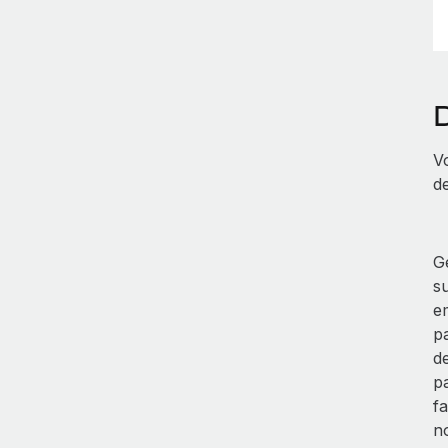
V
de
Gé
su
e
p
d
p
f
n