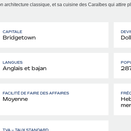
n architecture classique, et sa cuisine des Caraïbes qui attire p
CAPITALE
DEVI
Bridgetown
Dol
LANGUES
POP
Anglais et bajan
287
FACILITÉ DE FAIRE DES AFFAIRES
FRÉQ
Moyenne
Heb
men
TVA – TAUX STANDARD