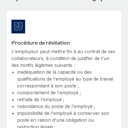
Événements
Intégrez les RH à l’international de manière flexible
Salle de presse
Devenir partenaire
SERVICES
Explorez avec nous vos opportunités de partenariat
Données sur les salaires et les talents
Demandez aux experts
Recevez des conseils d’experts sur les RH à
Remote Build
Bientôt disponible
Centre de ressources
l’international et la conformité
Conseil en intégrations et automatisations assistées par
Procédure de résiliation
l’IA
Obtenir de l’aide
L'employeur peut mettre fin à au contrat de ses
Contrôles d’antécédents
collaborateurs, à condition de justifier de l'un
Simplifiez vos processus de présélection des
Voir toutes les ressources
des motifs légitimes suivants :
candidats
ÉTUDES DE CAS
inadéquation de la capacité ou des
qualifications de l'employé au type de travail
Remote Watchtower
BLOG
Comment Weaviate, l'as de l'IA, a développé
correspondant à son poste ;
ses effectifs de 120 % avec Remote
Gardez un temps d’avance sur les risques en
Paie multipays
comportement de l'employé ;
matière de conformité
Weaviate en bref Weaviate crée des infrastructures open
retraite de l'employé ;
EOR et PEO
source et AI-first. Sa mission est...
Gestion des appareils
redondance du poste de l'employé ;
Gestion des freelances
Achetez et suivez vos équipements informatiques
impossibilité de l'employé à conserver son
En savoir plus
dans le monde entier
poste en raison d'une obligation ou
Taxes
restriction légale ;