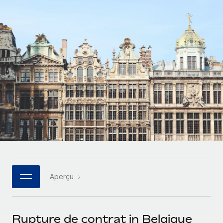
Gestion des freelances
Comparer Remote
pays
Connexion
Intégrez et gérez vos freelances partout dans le monde
Nederlands
Examinez notre service par rapport aux autres
Calculateur de paiement des freelances
PEO
Français
Découvrez les devises disponibles et les vitesses de
Sous-traitez les opérations complexes liées à l’emploi
CROISSANCE
paiement pour vos freelances internationaux
Deutsch
Start-ups
Des solutions agiles et internationales pour les RH et la
INFRASTRUCTURE
APPRENDRE AVEC REMOTE
Español
paie des entreprises en pleine croissance
Intégration Remote
Recherche et guides
Intégrez vos RH aux flux de travail en toute simplicité
Entreprises intermédiaires
Italiano
Études de cas
Développez vos équipes avec des solutions RH sur
Plateforme
mesure
Português (Portugal)
Des fonctions RH clés intégrées pour votre équipe
Glossaire RH
Entreprise
Connecter
Nouveau
日本語
Checklists et modèles
Les RH à l’international pour les grandes entreprises
Connectez n'importe quel outil d’IA à Remote grâce à
Aperçu
Descriptions de postes
한국어
notre MCP
TRAVAILLONS ENSEMBLE
Webinaires
Intégrations
中文（简体）
Rupture de contrat in Belgique
Partenaires stratégiques de la tech
Rationalisez vos processus avec des outils essentiels