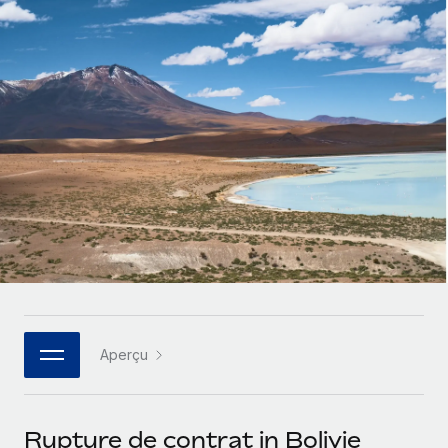
Gestion des freelances
Comparer Remote
pays
Connexion
Intégrez et gérez vos freelances partout dans le monde
Nederlands
Examinez notre service par rapport aux autres
Calculateur de paiement des freelances
PEO
Français
Découvrez les devises disponibles et les vitesses de
Sous-traitez les opérations complexes liées à l’emploi
CROISSANCE
paiement pour vos freelances internationaux
Deutsch
Start-ups
Des solutions agiles et internationales pour les RH et la
INFRASTRUCTURE
APPRENDRE AVEC REMOTE
Español
paie des entreprises en pleine croissance
Intégration Remote
Recherche et guides
Intégrez vos RH aux flux de travail en toute simplicité
Entreprises intermédiaires
Italiano
Études de cas
Développez vos équipes avec des solutions RH sur
Plateforme
mesure
Português (Portugal)
Des fonctions RH clés intégrées pour votre équipe
Glossaire RH
Entreprise
Connecter
Nouveau
日本語
Checklists et modèles
Les RH à l’international pour les grandes entreprises
Connectez n'importe quel outil d’IA à Remote grâce à
Aperçu
Descriptions de postes
한국어
notre MCP
TRAVAILLONS ENSEMBLE
Webinaires
Intégrations
中文（简体）
Rupture de contrat in Bolivie
Partenaires stratégiques de la tech
Rationalisez vos processus avec des outils essentiels