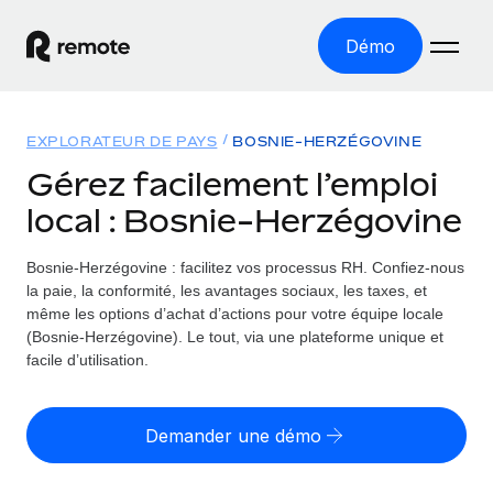
Démo
Accueil
EXPLORATEUR DE PAYS
BOSNIE-HERZÉGOVINE
Les produits
Gérez facilement l’emploi
local : Bosnie-Herzégovine
Solutions
EMPLOI À L’INTERNATIONAL
Paie multipays
Bosnie-Herzégovine : facilitez vos processus RH.
Confiez-nous
Ressources
COUVERTURE MONDIALE
Gérez la paie facilement et en toute conformité
la paie, la conformité, les avantages sociaux, les taxes, et
Explorateur de pays
même les options d’achat d’actions pour votre équipe locale
Tarification
OUTILS & CALCULATEURS
Employer of record
(Bosnie-Herzégovine). Le tout, via une plateforme unique et
Toutes les informations sur l’emploi à l’international,
Développez-vous à l’international sans frais liés aux
facile d’utilisation.
Outil de calcul du risque de requalification de
pays par pays
entités
contrat
Explorateur des États-Unis (par État)
Évaluez le risque de requalification de contrat par pays
English (United States)
Pilotage 360 des freelances
Demander une démo
Simplifiez l’embauche à travers les différents États des
Sollicitez vos freelances en toute conformité part
Calculateur du coût des employés
États-Unis
English
Calculez le coût total des employés dans n’importe quel