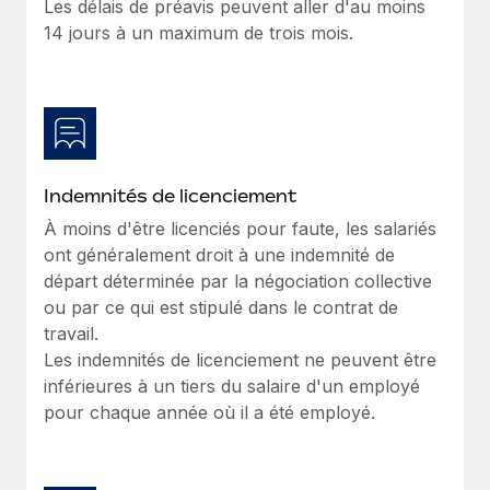
Les délais de préavis peuvent aller d'au moins
Création d’entité
Explorer le blog
14 jours à un maximum de trois mois.
Établissez des entités rapidement et en toute
conformité
BLOG
Mobilité et déménagement international
Organisez facilement le déménagement de vos
Mises à jour des produits de Remote :
employés
Intégrations Gusto et Xero et Gestion des
freelances Plus
Indemnités de licenciement
Avantages sociaux
À moins d'être licenciés pour faute, les salariés
Remote a toujours pour mission d'aider les entreprises de
Gérez facilement les avantages sociaux
ont généralement droit à une indemnité de
toute taille à embaucher, gérer et payer...
départ déterminée par la négociation collective
En savoir plus
ou par ce qui est stipulé dans le contrat de
travail.
Les indemnités de licenciement ne peuvent être
Comment Phiture gère ses 55 employés
inférieures à un tiers du salaire d'un employé
répartis dans 19 pays grâce à Remote
pour chaque année où il a été employé.
Phiture, un leader notable du conseil en matière de
croissance mobile internationale, encourage les...