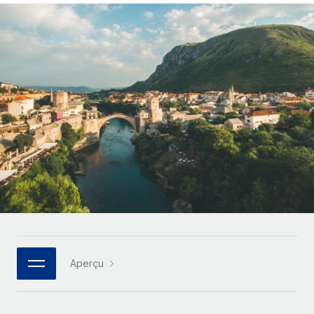
Gestion des freelances
Comparer Remote
pays
Connexion
Intégrez et gérez vos freelances partout dans le monde
Nederlands
Examinez notre service par rapport aux autres
Calculateur de paiement des freelances
PEO
Français
Découvrez les devises disponibles et les vitesses de
Sous-traitez les opérations complexes liées à l’emploi
CROISSANCE
paiement pour vos freelances internationaux
Deutsch
Start-ups
Des solutions agiles et internationales pour les RH et la
INFRASTRUCTURE
APPRENDRE AVEC REMOTE
Español
paie des entreprises en pleine croissance
Intégration Remote
Recherche et guides
Intégrez vos RH aux flux de travail en toute simplicité
Entreprises intermédiaires
Italiano
Études de cas
Développez vos équipes avec des solutions RH sur
Plateforme
mesure
Português (Portugal)
Des fonctions RH clés intégrées pour votre équipe
Glossaire RH
Entreprise
Connecter
Nouveau
日本語
Checklists et modèles
Les RH à l’international pour les grandes entreprises
Connectez n'importe quel outil d’IA à Remote grâce à
Descriptions de postes
한국어
notre MCP
Aperçu
TRAVAILLONS ENSEMBLE
Webinaires
Intégrations
中文（简体）
Partenaires stratégiques de la tech
Rationalisez vos processus avec des outils essentiels