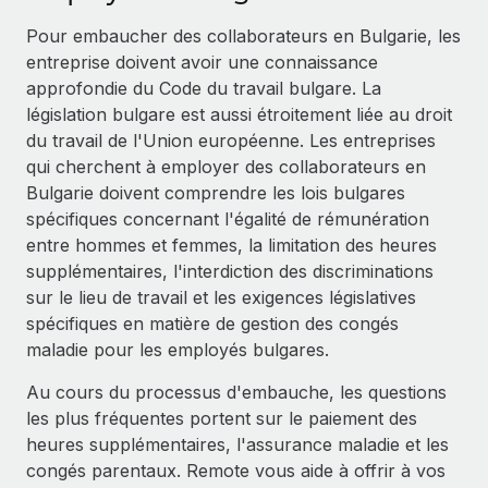
Événements
Intégrez les RH à l’international de manière flexible
Pour embaucher des collaborateurs en Bulgarie, les
Salle de presse
Devenir partenaire
entreprise doivent avoir une connaissance
SERVICES
Explorez avec nous vos opportunités de partenariat
approfondie du Code du travail bulgare. La
Données sur les salaires et les talents
Demandez aux experts
législation bulgare est aussi étroitement liée au droit
Recevez des conseils d’experts sur les RH à
Remote Build
Bientôt disponible
du travail de l'Union européenne. Les entreprises
Centre de ressources
l’international et la conformité
Conseil en intégrations et automatisations assistées par
qui cherchent à employer des collaborateurs en
l’IA
Obtenir de l’aide
Bulgarie doivent comprendre les lois bulgares
Contrôles d’antécédents
spécifiques concernant l'égalité de rémunération
Simplifiez vos processus de présélection des
Voir toutes les ressources
entre hommes et femmes, la limitation des heures
candidats
ÉTUDES DE CAS
supplémentaires, l'interdiction des discriminations
sur le lieu de travail et les exigences législatives
Remote Watchtower
BLOG
Comment Weaviate, l'as de l'IA, a développé
spécifiques en matière de gestion des congés
ses effectifs de 120 % avec Remote
Gardez un temps d’avance sur les risques en
Paie multipays
maladie pour les employés bulgares.
matière de conformité
Weaviate en bref Weaviate crée des infrastructures open
EOR et PEO
source et AI-first. Sa mission est...
Au cours du processus d'embauche, les questions
Gestion des appareils
les plus fréquentes portent sur le paiement des
Gestion des freelances
Achetez et suivez vos équipements informatiques
En savoir plus
heures supplémentaires, l'assurance maladie et les
dans le monde entier
congés parentaux. Remote vous aide à offrir à vos
Taxes