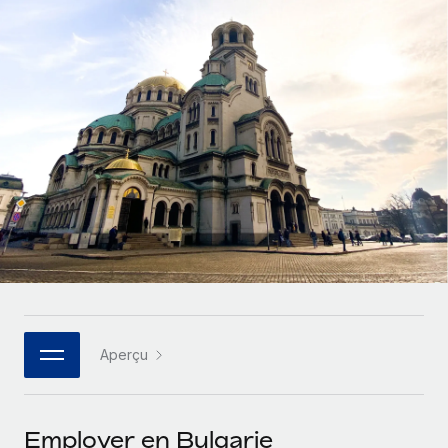
Gestion des freelances
Comparer Remote
pays
Connexion
Intégrez et gérez vos freelances partout dans le monde
Nederlands
Examinez notre service par rapport aux autres
Calculateur de paiement des freelances
PEO
Français
Découvrez les devises disponibles et les vitesses de
Sous-traitez les opérations complexes liées à l’emploi
CROISSANCE
paiement pour vos freelances internationaux
Deutsch
Start-ups
Des solutions agiles et internationales pour les RH et la
INFRASTRUCTURE
APPRENDRE AVEC REMOTE
Español
paie des entreprises en pleine croissance
Intégration Remote
Recherche et guides
Intégrez vos RH aux flux de travail en toute simplicité
Entreprises intermédiaires
Italiano
Études de cas
Développez vos équipes avec des solutions RH sur
Plateforme
mesure
Português (Portugal)
Des fonctions RH clés intégrées pour votre équipe
Glossaire RH
Entreprise
Connecter
Nouveau
日本語
Checklists et modèles
Les RH à l’international pour les grandes entreprises
Connectez n'importe quel outil d’IA à Remote grâce à
Aperçu
Descriptions de postes
한국어
notre MCP
TRAVAILLONS ENSEMBLE
Webinaires
Intégrations
中文（简体）
Employer en Bulgarie
Partenaires stratégiques de la tech
Rationalisez vos processus avec des outils essentiels