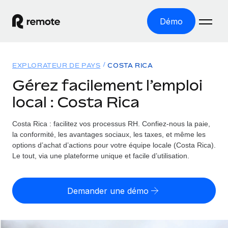
Démo
Accueil
EXPLORATEUR DE PAYS
COSTA RICA
Les produits
Gérez facilement l’emploi
local : Costa Rica
Solutions
EMPLOI À L’INTERNATIONAL
Paie multipays
Costa Rica : facilitez vos processus RH.
Confiez-nous la paie,
Ressources
COUVERTURE MONDIALE
Gérez la paie facilement et en toute conformité
la conformité, les avantages sociaux, les taxes, et même les
Explorateur de pays
options d’achat d’actions pour votre équipe locale (Costa Rica).
Tarification
OUTILS & CALCULATEURS
Employer of record
Le tout, via une plateforme unique et facile d’utilisation.
Toutes les informations sur l’emploi à l’international,
Développez-vous à l’international sans frais liés aux
Outil de calcul du risque de requalification de
pays par pays
entités
contrat
Demander une démo
Explorateur des États-Unis (par État)
Évaluez le risque de requalification de contrat par pays
English (United States)
Pilotage 360 des freelances
Simplifiez l’embauche à travers les différents États des
Sollicitez vos freelances en toute conformité part
Calculateur du coût des employés
États-Unis
English
Calculez le coût total des employés dans n’importe quel