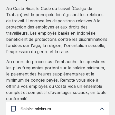
Événements
Intégrez les RH à l’international de manière flexible
Au Costa Rica, le Code du travail (Código de
Salle de presse
Devenir partenaire
Trabajo) est la principale loi régissant les relations
SERVICES
Explorez avec nous vos opportunités de partenariat
de travail. Il énonce les dispositions relatives à la
Données sur les salaires et les talents
Demandez aux experts
protection des employés et aux droits des
Recevez des conseils d’experts sur les RH à
Remote Build
Bientôt disponible
travailleurs. Les employés basés en Indonésie
Centre de ressources
l’international et la conformité
Conseil en intégrations et automatisations assistées par
bénéficient de protections contre les discriminations
l’IA
Obtenir de l’aide
fondées sur l'âge, la religion, l'orientation sexuelle,
Contrôles d’antécédents
l'expression du genre et la race.
Simplifiez vos processus de présélection des
Voir toutes les ressources
candidats
ÉTUDES DE CAS
Au cours du processus d'embauche, les questions
les plus fréquentes portent sur le salaire minimum,
Remote Watchtower
BLOG
Comment Weaviate, l'as de l'IA, a développé
le paiement des heures supplémentaires et le
ses effectifs de 120 % avec Remote
Gardez un temps d’avance sur les risques en
Paie multipays
minimum de congés payés. Remote vous aide à
matière de conformité
Weaviate en bref Weaviate crée des infrastructures open
offrir à vos employés du Costa Rica un ensemble
EOR et PEO
source et AI-first. Sa mission est...
complet et compétitif d'avantages sociaux, en toute
Gestion des appareils
conformité.
Gestion des freelances
Achetez et suivez vos équipements informatiques
En savoir plus
dans le monde entier
Salaire minimum
Taxes