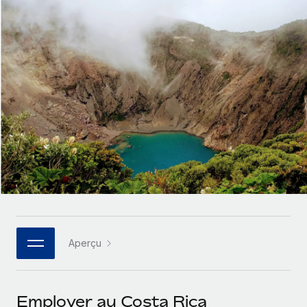
Gestion des freelances
Comparer Remote
pays
Connexion
Intégrez et gérez vos freelances partout dans le monde
Nederlands
Examinez notre service par rapport aux autres
Calculateur de paiement des freelances
PEO
Français
Découvrez les devises disponibles et les vitesses de
Sous-traitez les opérations complexes liées à l’emploi
CROISSANCE
paiement pour vos freelances internationaux
Deutsch
Start-ups
Des solutions agiles et internationales pour les RH et la
INFRASTRUCTURE
APPRENDRE AVEC REMOTE
Español
paie des entreprises en pleine croissance
Intégration Remote
Recherche et guides
Intégrez vos RH aux flux de travail en toute simplicité
Entreprises intermédiaires
Italiano
Études de cas
Développez vos équipes avec des solutions RH sur
Plateforme
mesure
Português (Portugal)
Des fonctions RH clés intégrées pour votre équipe
Glossaire RH
Entreprise
Connecter
Nouveau
日本語
Checklists et modèles
Les RH à l’international pour les grandes entreprises
Connectez n'importe quel outil d’IA à Remote grâce à
Aperçu
Descriptions de postes
한국어
notre MCP
TRAVAILLONS ENSEMBLE
Webinaires
Intégrations
中文（简体）
Employer au Costa Rica
Partenaires stratégiques de la tech
Rationalisez vos processus avec des outils essentiels