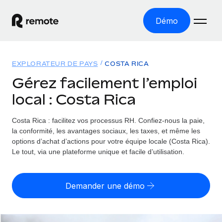
Démo
Accueil
EXPLORATEUR DE PAYS
COSTA RICA
Les produits
Gérez facilement l’emploi
local : Costa Rica
Solutions
EMPLOI À L’INTERNATIONAL
Paie multipays
Costa Rica : facilitez vos processus RH.
Confiez-nous la paie,
Ressources
COUVERTURE MONDIALE
Gérez la paie facilement et en toute conformité
la conformité, les avantages sociaux, les taxes, et même les
Explorateur de pays
options d’achat d’actions pour votre équipe locale (Costa Rica).
Tarification
OUTILS & CALCULATEURS
Employer of record
Le tout, via une plateforme unique et facile d’utilisation.
Toutes les informations sur l’emploi à l’international,
Développez-vous à l’international sans frais liés aux
Outil de calcul du risque de requalification de
pays par pays
entités
contrat
Demander une démo
Explorateur des États-Unis (par État)
Évaluez le risque de requalification de contrat par pays
English (United States)
Pilotage 360 des freelances
Simplifiez l’embauche à travers les différents États des
Sollicitez vos freelances en toute conformité part
Calculateur du coût des employés
États-Unis
English
Calculez le coût total des employés dans n’importe quel