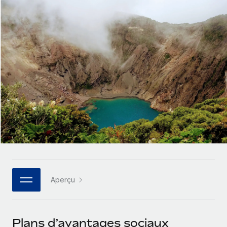
Gestion des freelances
Comparer Remote
pays
Connexion
Intégrez et gérez vos freelances partout dans le monde
Nederlands
Examinez notre service par rapport aux autres
Calculateur de paiement des freelances
PEO
Français
Découvrez les devises disponibles et les vitesses de
Sous-traitez les opérations complexes liées à l’emploi
CROISSANCE
paiement pour vos freelances internationaux
Deutsch
Start-ups
Des solutions agiles et internationales pour les RH et la
INFRASTRUCTURE
APPRENDRE AVEC REMOTE
Español
paie des entreprises en pleine croissance
Intégration Remote
Recherche et guides
Intégrez vos RH aux flux de travail en toute simplicité
Entreprises intermédiaires
Italiano
Études de cas
Développez vos équipes avec des solutions RH sur
Plateforme
mesure
Português (Portugal)
Des fonctions RH clés intégrées pour votre équipe
Glossaire RH
Entreprise
Connecter
Nouveau
日本語
Checklists et modèles
Les RH à l’international pour les grandes entreprises
Connectez n'importe quel outil d’IA à Remote grâce à
Aperçu
Descriptions de postes
한국어
notre MCP
TRAVAILLONS ENSEMBLE
Webinaires
Intégrations
中文（简体）
Plans d’avantages sociaux
Partenaires stratégiques de la tech
Rationalisez vos processus avec des outils essentiels