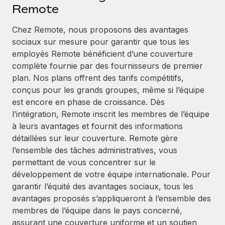
Événements
Remote
Intégrez les RH à l’international de manière flexible
Salle de presse
Devenir partenaire
Chez Remote, nous proposons des avantages
SERVICES
Explorez avec nous vos opportunités de partenariat
sociaux sur mesure pour garantir que tous les
Données sur les salaires et les talents
Demandez aux experts
employés Remote bénéficient d’une couverture
Recevez des conseils d’experts sur les RH à
Remote Build
Bientôt disponible
complète fournie par des fournisseurs de premier
Centre de ressources
l’international et la conformité
Conseil en intégrations et automatisations assistées par
plan. Nos plans offrent des tarifs compétitifs,
l’IA
Obtenir de l’aide
conçus pour les grands groupes, même si l’équipe
Contrôles d’antécédents
est encore en phase de croissance. Dès
Simplifiez vos processus de présélection des
Voir toutes les ressources
l’intégration, Remote inscrit les membres de l’équipe
candidats
ÉTUDES DE CAS
à leurs avantages et fournit des informations
détaillées sur leur couverture. Remote gère
Remote Watchtower
BLOG
Comment Weaviate, l'as de l'IA, a développé
l’ensemble des tâches administratives, vous
ses effectifs de 120 % avec Remote
Gardez un temps d’avance sur les risques en
Paie multipays
permettant de vous concentrer sur le
matière de conformité
Weaviate en bref Weaviate crée des infrastructures open
développement de votre équipe internationale. Pour
EOR et PEO
source et AI-first. Sa mission est...
Gestion des appareils
garantir l’équité des avantages sociaux, tous les
Gestion des freelances
Achetez et suivez vos équipements informatiques
avantages proposés s’appliqueront à l’ensemble des
En savoir plus
dans le monde entier
membres de l’équipe dans le pays concerné,
Taxes
assurant une couverture uniforme et un soutien