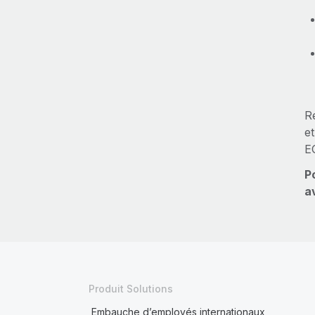
Re
e
E
P
a
Produit Solutions
Embauche d’employés internationaux