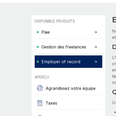
DISPONIBLE PRODUITS
N
Paie
et
D
Gestion des freelances
L
Employer of record
cr
e
ta
APERÇU
c
Agrandissez votre équipe
Q
Un
Taxes