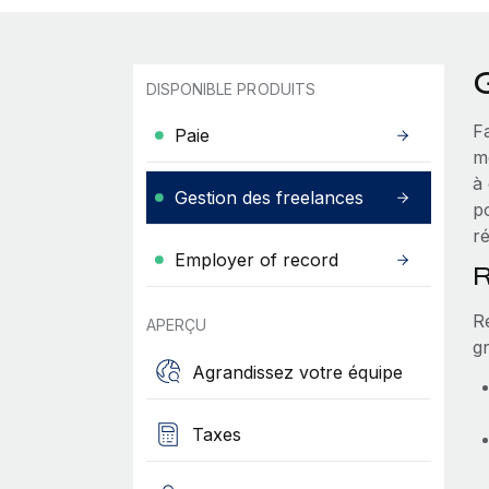
DISPONIBLE PRODUITS
Fa
Paie
m
à
Gestion des freelances
po
r
Employer of record
R
Re
APERÇU
gr
Agrandissez votre équipe
Taxes