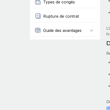
Types de congés
Rupture de contrat
L’
Guide des avantages
f
D
R
D
d