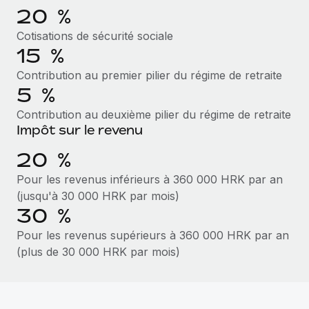
Création d’entité
20 %
Intégration Remote x BambooHR : du local à
Explorer le blog
Établissez des entités rapidement et en toute
l’international, le recrutement sans changer de
Cotisations de sécurité sociale
plateforme
conformité
15 %
Impact Les clients BambooHR peuvent désormais
BLOG
Mobilité et déménagement international
Contribution au premier pilier du régime de retraite
embaucher et gérer les employés internationaux...
Organisez facilement le déménagement de vos
5 %
Mises à jour des produits de Remote :
En savoir plus
employés
Intégrations Gusto et Xero et Gestion des
Contribution au deuxième pilier du régime de retraite
freelances Plus
Impôt sur le revenu
Avantages sociaux
Remote a toujours pour mission d'aider les entreprises de
Gérez facilement les avantages sociaux
20 %
toute taille à embaucher, gérer et payer...
Pour les revenus inférieurs à 360 000 HRK par an
En savoir plus
(jusqu'à 30 000 HRK par mois)
30 %
Pour les revenus supérieurs à 360 000 HRK par an
Comment Phiture gère ses 55 employés
répartis dans 19 pays grâce à Remote
(plus de 30 000 HRK par mois)
Phiture, un leader notable du conseil en matière de
croissance mobile internationale, encourage les...