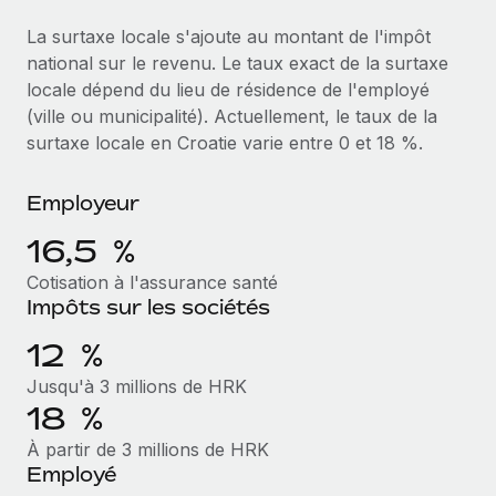
Événements
Intégrez les RH à l’international de manière flexible
La surtaxe locale s'ajoute au montant de l'impôt
Salle de presse
Devenir partenaire
national sur le revenu. Le taux exact de la surtaxe
SERVICES
Explorez avec nous vos opportunités de partenariat
locale dépend du lieu de résidence de l'employé
Données sur les salaires et les talents
Demandez aux experts
(ville ou municipalité). Actuellement, le taux de la
Recevez des conseils d’experts sur les RH à
Remote Build
Bientôt disponible
surtaxe locale en Croatie varie entre 0 et 18 %.
Centre de ressources
l’international et la conformité
Conseil en intégrations et automatisations assistées par
l’IA
Obtenir de l’aide
Employeur
Contrôles d’antécédents
Simplifiez vos processus de présélection des
Voir toutes les ressources
16,5 %
candidats
ÉTUDES DE CAS
Cotisation à l'assurance santé
Impôts sur les sociétés
Remote Watchtower
BLOG
Comment Weaviate, l'as de l'IA, a développé
ses effectifs de 120 % avec Remote
Gardez un temps d’avance sur les risques en
Paie multipays
12 %
matière de conformité
Weaviate en bref Weaviate crée des infrastructures open
Jusqu'à 3 millions de HRK
EOR et PEO
source et AI-first. Sa mission est...
Gestion des appareils
18 %
Gestion des freelances
Achetez et suivez vos équipements informatiques
En savoir plus
À partir de 3 millions de HRK
dans le monde entier
Employé
Taxes