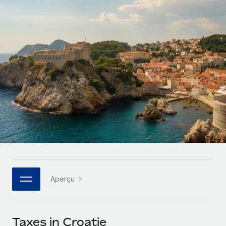
Gestion des freelances
Comparer Remote
pays
Connexion
Intégrez et gérez vos freelances partout dans le monde
Nederlands
Examinez notre service par rapport aux autres
Calculateur de paiement des freelances
PEO
Français
Découvrez les devises disponibles et les vitesses de
Sous-traitez les opérations complexes liées à l’emploi
CROISSANCE
paiement pour vos freelances internationaux
Deutsch
Start-ups
Des solutions agiles et internationales pour les RH et la
INFRASTRUCTURE
APPRENDRE AVEC REMOTE
Español
paie des entreprises en pleine croissance
Intégration Remote
Recherche et guides
Intégrez vos RH aux flux de travail en toute simplicité
Entreprises intermédiaires
Italiano
Études de cas
Développez vos équipes avec des solutions RH sur
Plateforme
mesure
Português (Portugal)
Des fonctions RH clés intégrées pour votre équipe
Glossaire RH
Entreprise
Connecter
Nouveau
日本語
Checklists et modèles
Les RH à l’international pour les grandes entreprises
Connectez n'importe quel outil d’IA à Remote grâce à
Aperçu
Descriptions de postes
한국어
notre MCP
TRAVAILLONS ENSEMBLE
Webinaires
Intégrations
中文（简体）
Taxes in Croatie
Partenaires stratégiques de la tech
Rationalisez vos processus avec des outils essentiels