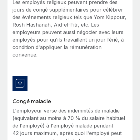
Les employés religieux peuvent prendre des
Création d’entité
Intégration Remote x BambooHR : du local à
Explorer le blog
jours de congé supplémentaires pour célébrer
Établissez des entités rapidement et en toute
l’international, le recrutement sans changer de
des événements religieux tels que Yom Kippour,
plateforme
conformité
Rosh Hashanah, Aïd-el-Fitr, etc. Les
Impact Les clients BambooHR peuvent désormais
BLOG
employeurs peuvent aussi négocier avec leurs
Mobilité et déménagement international
embaucher et gérer les employés internationaux...
employés pour qu'ils travaillent un jour férié, à
Organisez facilement le déménagement de vos
Mises à jour des produits de Remote :
condition d'appliquer la rémunération
En savoir plus
employés
Intégrations Gusto et Xero et Gestion des
convenue.
freelances Plus
Avantages sociaux
Remote a toujours pour mission d'aider les entreprises de
Gérez facilement les avantages sociaux
toute taille à embaucher, gérer et payer...
En savoir plus
Congé maladie
Comment Phiture gère ses 55 employés
L'employeur verse des indemnités de maladie
répartis dans 19 pays grâce à Remote
(équivalant au moins à 70 % du salaire habituel
Phiture, un leader notable du conseil en matière de
de l'employé) à l'employé malade pendant
croissance mobile internationale, encourage les...
42 jours maximum, après quoi l'employé peut