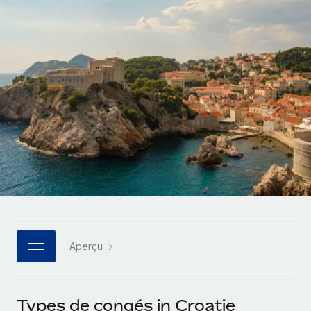
Gestion des freelances
Comparer Remote
pays
Connexion
Intégrez et gérez vos freelances partout dans le monde
Nederlands
Examinez notre service par rapport aux autres
Calculateur de paiement des freelances
PEO
Français
Découvrez les devises disponibles et les vitesses de
Sous-traitez les opérations complexes liées à l’emploi
CROISSANCE
paiement pour vos freelances internationaux
Deutsch
Start-ups
Des solutions agiles et internationales pour les RH et la
INFRASTRUCTURE
APPRENDRE AVEC REMOTE
Español
paie des entreprises en pleine croissance
Intégration Remote
Recherche et guides
Intégrez vos RH aux flux de travail en toute simplicité
Entreprises intermédiaires
Italiano
Études de cas
Développez vos équipes avec des solutions RH sur
Plateforme
mesure
Português (Portugal)
Des fonctions RH clés intégrées pour votre équipe
Glossaire RH
Entreprise
Connecter
Nouveau
日本語
Checklists et modèles
Les RH à l’international pour les grandes entreprises
Connectez n'importe quel outil d’IA à Remote grâce à
Aperçu
Descriptions de postes
한국어
notre MCP
TRAVAILLONS ENSEMBLE
Webinaires
Intégrations
中文（简体）
Types de congés in Croatie
Partenaires stratégiques de la tech
Rationalisez vos processus avec des outils essentiels