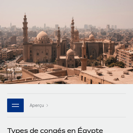
Gestion des freelances
Comparer Remote
pays
Connexion
Intégrez et gérez vos freelances partout dans le monde
Nederlands
Examinez notre service par rapport aux autres
Calculateur de paiement des freelances
PEO
Français
Découvrez les devises disponibles et les vitesses de
Sous-traitez les opérations complexes liées à l’emploi
CROISSANCE
paiement pour vos freelances internationaux
Deutsch
Start-ups
Des solutions agiles et internationales pour les RH et la
INFRASTRUCTURE
APPRENDRE AVEC REMOTE
Español
paie des entreprises en pleine croissance
Intégration Remote
Recherche et guides
Intégrez vos RH aux flux de travail en toute simplicité
Entreprises intermédiaires
Italiano
Études de cas
Développez vos équipes avec des solutions RH sur
Plateforme
mesure
Português (Portugal)
Des fonctions RH clés intégrées pour votre équipe
Glossaire RH
Entreprise
Connecter
Nouveau
日本語
Checklists et modèles
Les RH à l’international pour les grandes entreprises
Connectez n'importe quel outil d’IA à Remote grâce à
Aperçu
Descriptions de postes
한국어
notre MCP
TRAVAILLONS ENSEMBLE
Webinaires
Intégrations
中文（简体）
Types de congés en Égypte
Partenaires stratégiques de la tech
Rationalisez vos processus avec des outils essentiels