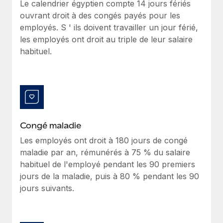
Le calendrier égyptien compte 14 jours fériés
Création d’entité
Intégration Remote x BambooHR : du local à
Explorer le blog
ouvrant droit à des congés payés pour les
Établissez des entités rapidement et en toute
l’international, le recrutement sans changer de
employés. S ' ils doivent travailler un jour férié,
plateforme
conformité
les employés ont droit au triple de leur salaire
Impact Les clients BambooHR peuvent désormais
BLOG
habituel.
Mobilité et déménagement international
embaucher et gérer les employés internationaux...
Organisez facilement le déménagement de vos
Mises à jour des produits de Remote :
En savoir plus
employés
Intégrations Gusto et Xero et Gestion des
freelances Plus
Avantages sociaux
Remote a toujours pour mission d'aider les entreprises de
Gérez facilement les avantages sociaux
toute taille à embaucher, gérer et payer...
Congé maladie
En savoir plus
Les employés ont droit à 180 jours de congé
maladie par an, rémunérés à 75 % du salaire
habituel de l'employé pendant les 90 premiers
Comment Phiture gère ses 55 employés
jours de la maladie, puis à 80 % pendant les 90
répartis dans 19 pays grâce à Remote
jours suivants.
Phiture, un leader notable du conseil en matière de
croissance mobile internationale, encourage les...