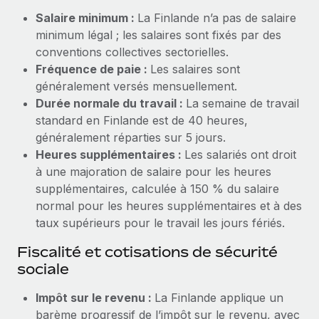
Création d’entité
Salaire minimum :
La Finlande n’a pas de salaire
Explorer le blog
Établissez des entités rapidement et en toute
minimum légal ; les salaires sont fixés par des
conformité
conventions collectives sectorielles.
BLOG
Fréquence de paie :
Les salaires sont
Mobilité et déménagement international
généralement versés mensuellement.
Organisez facilement le déménagement de vos
Mises à jour des produits de Remote :
Durée normale du travail :
La semaine de travail
employés
Intégrations Gusto et Xero et Gestion des
standard en Finlande est de 40 heures,
freelances Plus
généralement réparties sur 5 jours.
Avantages sociaux
Remote a toujours pour mission d'aider les entreprises de
Heures supplémentaires :
Les salariés ont droit
Gérez facilement les avantages sociaux
toute taille à embaucher, gérer et payer...
à une majoration de salaire pour les heures
supplémentaires, calculée à 150 % du salaire
En savoir plus
normal pour les heures supplémentaires et à des
taux supérieurs pour le travail les jours fériés.
Comment Phiture gère ses 55 employés
Fiscalité et cotisations de sécurité
répartis dans 19 pays grâce à Remote
sociale
Phiture, un leader notable du conseil en matière de
Impôt sur le revenu :
La Finlande applique un
croissance mobile internationale, encourage les...
barème progressif de l’impôt sur le revenu, avec