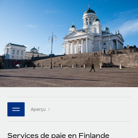
Gestion des freelances
Comparer Remote
pays
Connexion
Intégrez et gérez vos freelances partout dans le monde
Nederlands
Examinez notre service par rapport aux autres
Calculateur de paiement des freelances
PEO
Français
Découvrez les devises disponibles et les vitesses de
Sous-traitez les opérations complexes liées à l’emploi
CROISSANCE
paiement pour vos freelances internationaux
Deutsch
Start-ups
Des solutions agiles et internationales pour les RH et la
INFRASTRUCTURE
APPRENDRE AVEC REMOTE
Español
paie des entreprises en pleine croissance
Intégration Remote
Recherche et guides
Intégrez vos RH aux flux de travail en toute simplicité
Entreprises intermédiaires
Italiano
Études de cas
Développez vos équipes avec des solutions RH sur
Plateforme
mesure
Português (Portugal)
Des fonctions RH clés intégrées pour votre équipe
Glossaire RH
Entreprise
Connecter
Nouveau
日本語
Checklists et modèles
Les RH à l’international pour les grandes entreprises
Connectez n'importe quel outil d’IA à Remote grâce à
Aperçu
Descriptions de postes
한국어
notre MCP
TRAVAILLONS ENSEMBLE
Webinaires
Intégrations
中文（简体）
Services de paie en Finlande
Partenaires stratégiques de la tech
Rationalisez vos processus avec des outils essentiels