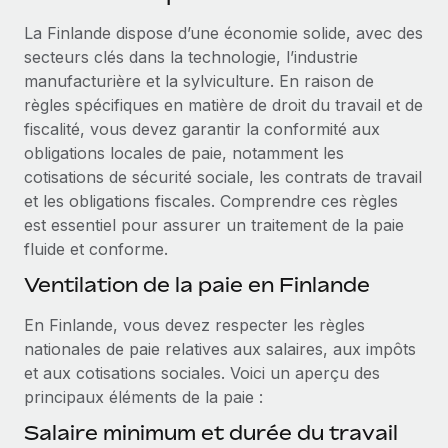
Événements
Intégrez les RH à l’international de manière flexible
La Finlande dispose d’une économie solide, avec des
Salle de presse
Devenir partenaire
secteurs clés dans la technologie, l’industrie
SERVICES
Explorez avec nous vos opportunités de partenariat
manufacturière et la sylviculture. En raison de
Données sur les salaires et les talents
Demandez aux experts
règles spécifiques en matière de droit du travail et de
Recevez des conseils d’experts sur les RH à
Remote Build
Bientôt disponible
fiscalité, vous devez garantir la conformité aux
Centre de ressources
l’international et la conformité
Conseil en intégrations et automatisations assistées par
obligations locales de paie, notamment les
l’IA
Obtenir de l’aide
cotisations de sécurité sociale, les contrats de travail
Contrôles d’antécédents
et les obligations fiscales. Comprendre ces règles
Simplifiez vos processus de présélection des
Voir toutes les ressources
est essentiel pour assurer un traitement de la paie
candidats
ÉTUDES DE CAS
fluide et conforme.
Remote Watchtower
BLOG
Ventilation de la paie en Finlande
Gardez un temps d’avance sur les risques en
Paie multipays
En Finlande, vous devez respecter les règles
matière de conformité
nationales de paie relatives aux salaires, aux impôts
EOR et PEO
Gestion des appareils
et aux cotisations sociales. Voici un aperçu des
Gestion des freelances
Achetez et suivez vos équipements informatiques
principaux éléments de la paie :
dans le monde entier
Salaire minimum et durée du travail
Taxes