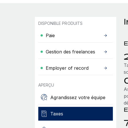
DISPONIBLE PRODUITS
Paie
E
Gestion des freelances
T
Employer of record
s
APERÇU
A
p
Agrandissez votre équipe
d
E
Taxes
7