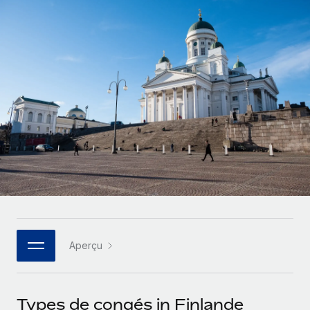
Gestion des freelances
Comparer Remote
pays
Connexion
Intégrez et gérez vos freelances partout dans le monde
Nederlands
Examinez notre service par rapport aux autres
Calculateur de paiement des freelances
PEO
Français
Découvrez les devises disponibles et les vitesses de
Sous-traitez les opérations complexes liées à l’emploi
CROISSANCE
paiement pour vos freelances internationaux
Deutsch
Start-ups
Des solutions agiles et internationales pour les RH et la
INFRASTRUCTURE
APPRENDRE AVEC REMOTE
Español
paie des entreprises en pleine croissance
Intégration Remote
Recherche et guides
Intégrez vos RH aux flux de travail en toute simplicité
Entreprises intermédiaires
Italiano
Études de cas
Développez vos équipes avec des solutions RH sur
Plateforme
mesure
Português (Portugal)
Des fonctions RH clés intégrées pour votre équipe
Glossaire RH
Entreprise
Connecter
Nouveau
日本語
Checklists et modèles
Les RH à l’international pour les grandes entreprises
Connectez n'importe quel outil d’IA à Remote grâce à
Aperçu
Descriptions de postes
한국어
notre MCP
TRAVAILLONS ENSEMBLE
Webinaires
Intégrations
中文（简体）
Types de congés in Finlande
Partenaires stratégiques de la tech
Rationalisez vos processus avec des outils essentiels