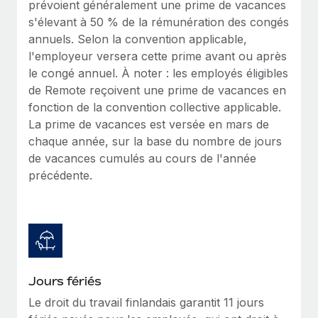
prévoient généralement une prime de vacances
Création d’entité
Intégration Remote x BambooHR : du local à
Explorer le blog
s'élevant à 50 % de la rémunération des congés
Établissez des entités rapidement et en toute
l’international, le recrutement sans changer de
annuels. Selon la convention applicable,
plateforme
conformité
l'employeur versera cette prime avant ou après
Impact Les clients BambooHR peuvent désormais
BLOG
le congé annuel. À noter : les employés éligibles
Mobilité et déménagement international
embaucher et gérer les employés internationaux...
de Remote reçoivent une prime de vacances en
Organisez facilement le déménagement de vos
Mises à jour des produits de Remote :
fonction de la convention collective applicable.
En savoir plus
employés
Intégrations Gusto et Xero et Gestion des
La prime de vacances est versée en mars de
freelances Plus
Avantages sociaux
chaque année, sur la base du nombre de jours
Remote a toujours pour mission d'aider les entreprises de
Gérez facilement les avantages sociaux
de vacances cumulés au cours de l'année
toute taille à embaucher, gérer et payer...
précédente.
En savoir plus
Comment Phiture gère ses 55 employés
répartis dans 19 pays grâce à Remote
Jours fériés
Phiture, un leader notable du conseil en matière de
croissance mobile internationale, encourage les...
Le droit du travail finlandais garantit 11 jours