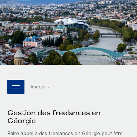
Gestion des freelances
Comparer Remote
pays
Connexion
Intégrez et gérez vos freelances partout dans le monde
Nederlands
Examinez notre service par rapport aux autres
Calculateur de paiement des freelances
PEO
Français
Découvrez les devises disponibles et les vitesses de
Sous-traitez les opérations complexes liées à l’emploi
CROISSANCE
paiement pour vos freelances internationaux
Deutsch
Start-ups
Des solutions agiles et internationales pour les RH et la
INFRASTRUCTURE
APPRENDRE AVEC REMOTE
Español
paie des entreprises en pleine croissance
Intégration Remote
Recherche et guides
Intégrez vos RH aux flux de travail en toute simplicité
Entreprises intermédiaires
Italiano
Études de cas
Développez vos équipes avec des solutions RH sur
Plateforme
mesure
Português (Portugal)
Aperçu
Des fonctions RH clés intégrées pour votre équipe
Glossaire RH
Entreprise
Connecter
Nouveau
日本語
Checklists et modèles
Les RH à l’international pour les grandes entreprises
Connectez n'importe quel outil d’IA à Remote grâce à
Gestion des freelances en
Descriptions de postes
한국어
notre MCP
Géorgie
TRAVAILLONS ENSEMBLE
Webinaires
Intégrations
中文（简体）
Faire appel à des freelances en Géorgie peut être
Partenaires stratégiques de la tech
Rationalisez vos processus avec des outils essentiels