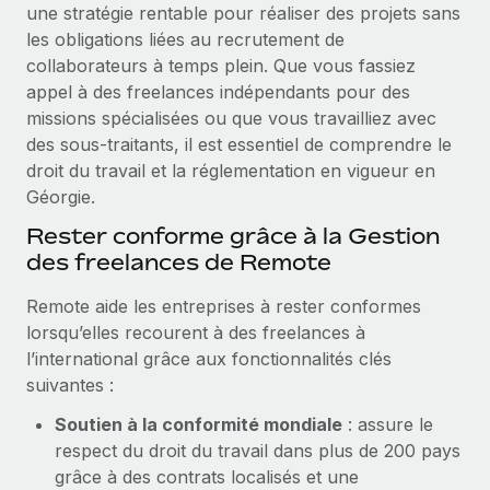
Événements
une stratégie rentable pour réaliser des projets sans
Intégrez les RH à l’international de manière flexible
les obligations liées au recrutement de
Salle de presse
Devenir partenaire
SERVICES
collaborateurs à temps plein. Que vous fassiez
Explorez avec nous vos opportunités de partenariat
appel à des freelances indépendants pour des
Données sur les salaires et les talents
Demandez aux experts
missions spécialisées ou que vous travailliez avec
Recevez des conseils d’experts sur les RH à
Remote Build
Bientôt disponible
Centre de ressources
des sous‑traitants, il est essentiel de comprendre le
l’international et la conformité
Conseil en intégrations et automatisations assistées par
droit du travail et la réglementation en vigueur en
l’IA
Obtenir de l’aide
Géorgie.
Contrôles d’antécédents
Simplifiez vos processus de présélection des
Rester conforme grâce à la Gestion
Voir toutes les ressources
candidats
ÉTUDES DE CAS
des freelances de Remote
Remote Watchtower
BLOG
Remote aide les entreprises à rester conformes
Gardez un temps d’avance sur les risques en
lorsqu’elles recourent à des freelances à
Paie multipays
matière de conformité
l’international grâce aux fonctionnalités clés
suivantes :
EOR et PEO
Gestion des appareils
Soutien à la conformité mondiale
: assure le
Gestion des freelances
Achetez et suivez vos équipements informatiques
respect du droit du travail dans plus de 200 pays
dans le monde entier
Taxes
grâce à des contrats localisés et une