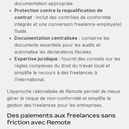
documentation appropriée.
Création d’entité
Explorer le blog
Protection contre la requalification de
Établissez des entités rapidement et en toute
contrat
: inclut des contrôles de conformité
conformité
intégrés et une conversion freelance-employé(e)
BLOG
Mobilité et déménagement international
fluide.
Organisez facilement le déménagement de vos
Documentation centralisée
: conserve les
Mises à jour des produits de Remote :
employés
documents essentiels pour les audits et
Intégrations Gusto et Xero et Gestion des
freelances Plus
automatise les déclarations fiscales.
Avantages sociaux
Expertise juridique
: fournit des conseils sur les
Remote a toujours pour mission d'aider les entreprises de
Gérez facilement les avantages sociaux
règles complexes du droit du travail local et
toute taille à embaucher, gérer et payer...
simplifie le recours à des freelances à
En savoir plus
l’international.
L’approche rationalisée de Remote permet de mieux
gérer le risque de non‑conformité et simplifie la
Comment Phiture gère ses 55 employés
répartis dans 19 pays grâce à Remote
gestion des freelances pour les entreprises.
Des paiements aux freelances sans
Phiture, un leader notable du conseil en matière de
friction avec Remote
croissance mobile internationale, encourage les...