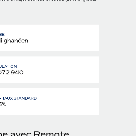
SE
i ghanéen
ULATION
072 940
– TAUX STANDARD
5%
ipe avec Remote