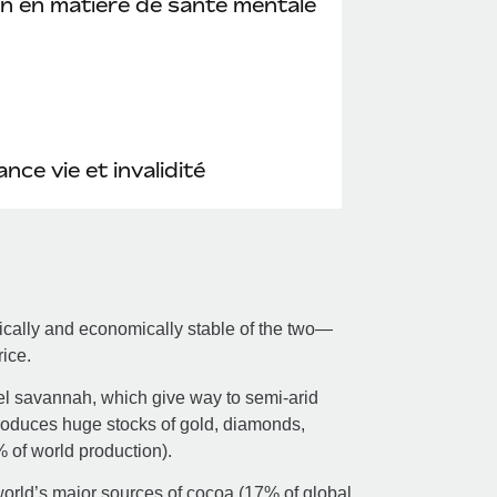
n en matière de santé mentale
nce vie et invalidité
tically and economically stable of the two—
rice.
el savannah, which give way to semi-arid
produces huge stocks of gold, diamonds,
 of world production).
world’s major sources of cocoa (17% of global