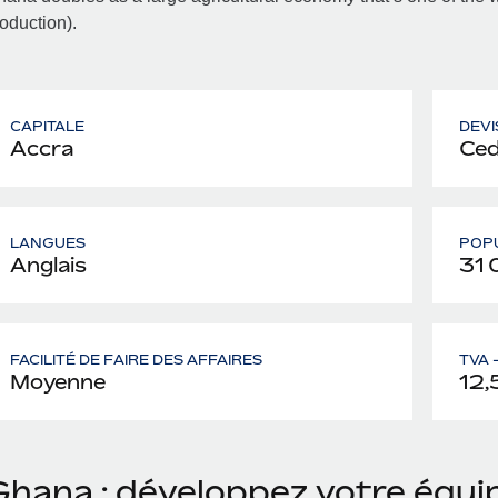
oduction).
CAPITALE
DEVI
Accra
Ced
LANGUES
POP
Anglais
31 
FACILITÉ DE FAIRE DES AFFAIRES
TVA 
Moyenne
12,
Ghana : développez votre équ