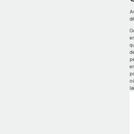
A
di
G
en
q
d
p
e
p
o
la