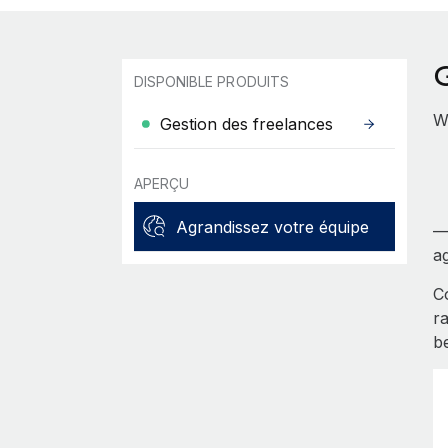
G
DISPONIBLE PRODUITS
W
Gestion des freelances
APERÇU
Agrandissez votre équipe
—
ag
C
r
b