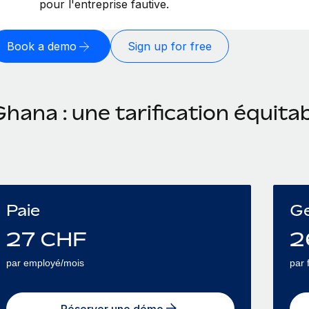
pour l'entreprise fautive.
Book a demo
Sign up for free
hana : une tarification équita
Paie
Ge
27
CHF
2
par employé/mois
par 