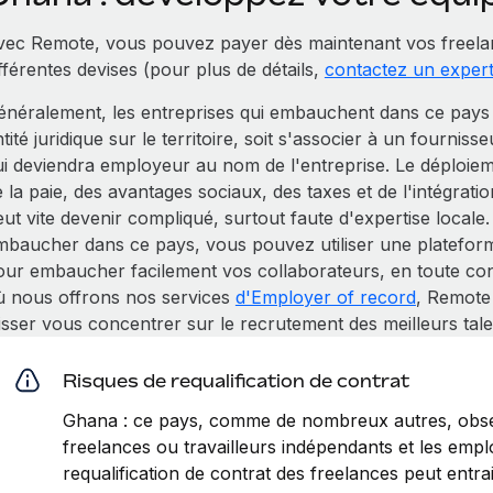
vec Remote, vous pouvez payer dès maintenant vos freela
fférentes devises (pour plus de détails,
contactez un exper
énéralement, les entreprises qui embauchent dans ce pays 
tité juridique sur le territoire, soit s'associer à un fourniss
ui deviendra employeur au nom de l'entreprise. Le déploiem
e la paie, des avantages sociaux, des taxes et de l'intégra
eut vite devenir compliqué, surtout faute d'expertise local
mbaucher dans ce pays, vous pouvez utiliser une platefor
our embaucher facilement vos collaborateurs, en toute conf
ù nous offrons nos services
d'Employer of record
, Remote
isser vous concentrer sur le recrutement des meilleurs tale
Risques de requalification de contrat
Ghana : ce pays, comme de nombreux autres, obser
freelances ou travailleurs indépendants et les emplo
requalification de contrat des freelances peut entr