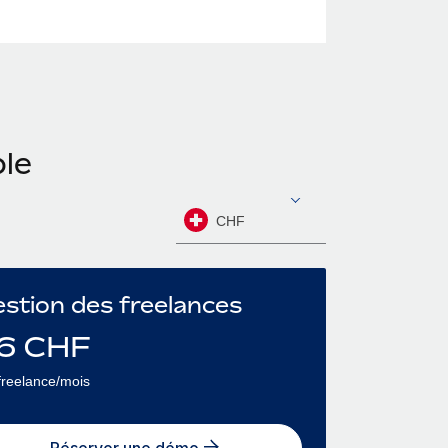
ble
CHF
stion des freelances
6
CHF
freelance/mois