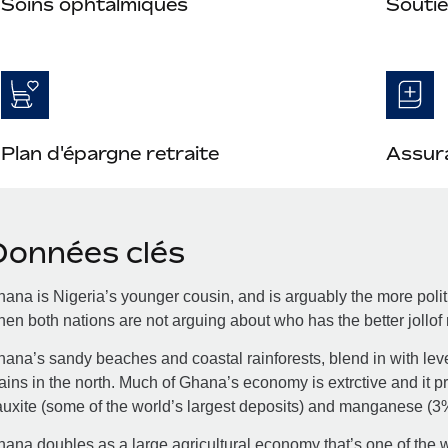
Soins ophtalmiques
Soutie
Plan d'épargne retraite
Assura
Données clés
ana is Nigeria’s younger cousin, and is arguably the more poli
en both nations are not arguing about who has the better jollof 
ana’s sandy beaches and coastal rainforests, blend in with lev
ains in the north. Much of Ghana’s economy is extrctive and it 
uxite (some of the world’s largest deposits) and manganese (3%
ana doubles as a large agricultural economy that’s one of the 