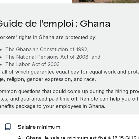
uide de l'emploi : Ghana
orkers' rights in Ghana are protected by:
The Ghanaian Constitution of 1992,
The National Pensions Act of 2008, and
The Labor Act of 2003
 all of which guarantee equal pay for equal work and prote
e, religion, gender expression, and race.
ommon questions that could come up during the hiring pro
ates, and guaranteed paid time off. Remote can help you of
enefits package to your employees in Ghana.
Salaire minimum
Au Ghana, le salaire minimum est fixé à 18,15 GHS 