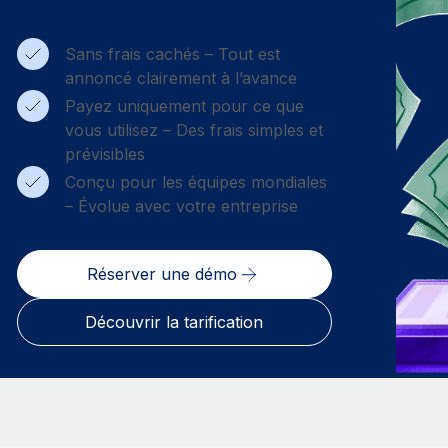
Sans frais cachés – Tout est
annoncé clairement à l’avance
Payez uniquement pour ce que
vous utilisez – Des frais simples et
prévisibles
Conçu pour les équipes mondiales
– Évolue avec votre entreprise
Réserver une démo
Découvrir la tarification