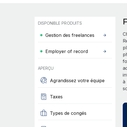
DISPONIBLE PRODUITS
C
Gestion des freelances
R
p
Employer of record
p
f
a
APERÇU
i
Agrandissez votre équipe
à
s
Taxes
Types de congés