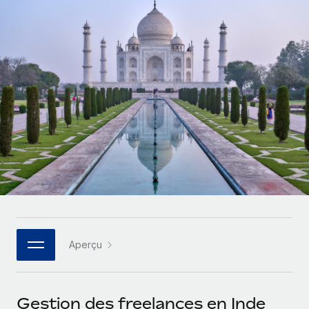
Gestion des freelances
Comparer Remote
pays
Connexion
Intégrez et gérez vos freelances partout dans le monde
Nederlands
Examinez notre service par rapport aux autres
Calculateur de paiement des freelances
PEO
Français
Découvrez les devises disponibles et les vitesses de
Sous-traitez les opérations complexes liées à l’emploi
CROISSANCE
paiement pour vos freelances internationaux
Deutsch
Start-ups
Des solutions agiles et internationales pour les RH et la
INFRASTRUCTURE
APPRENDRE AVEC REMOTE
Español
paie des entreprises en pleine croissance
Intégration Remote
Recherche et guides
Intégrez vos RH aux flux de travail en toute simplicité
Entreprises intermédiaires
Italiano
Études de cas
Développez vos équipes avec des solutions RH sur
Plateforme
mesure
Português (Portugal)
Des fonctions RH clés intégrées pour votre équipe
Glossaire RH
Entreprise
Connecter
Nouveau
日本語
Checklists et modèles
Les RH à l’international pour les grandes entreprises
Connectez n'importe quel outil d’IA à Remote grâce à
Aperçu
Descriptions de postes
한국어
notre MCP
TRAVAILLONS ENSEMBLE
Webinaires
Intégrations
中文（简体）
Gestion des freelances en Inde
Partenaires stratégiques de la tech
Rationalisez vos processus avec des outils essentiels