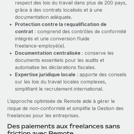
respect des lois du travail dans plus de 200 pays,
Création d’entité
Explorer le blog
grâce à des contrats localisés et à une
Établissez des entités rapidement et en toute
documentation adéquate.
conformité
Protection contre la requalification de
BLOG
contrat
: comprend des contrôles de conformité
Mobilité et déménagement international
intégrés et une conversion fluide
Organisez facilement le déménagement de vos
Mises à jour des produits de Remote :
freelance‑employé(e).
employés
Intégrations Gusto et Xero et Gestion des
Documentation centralisée
: conserve les
freelances Plus
Avantages sociaux
documents essentiels pour les audits et
Remote a toujours pour mission d'aider les entreprises de
Gérez facilement les avantages sociaux
automatise les déclarations fiscales.
toute taille à embaucher, gérer et payer...
Expertise juridique locale
: apporte des conseils
sur les lois du travail locales complexes,
En savoir plus
simplifiant le recrutement international.
L’approche optimisée de Remote aide à gérer le
Comment Phiture gère ses 55 employés
risque de non‑conformité et simplifie la Gestion des
répartis dans 19 pays grâce à Remote
freelances pour les entreprises.
Phiture, un leader notable du conseil en matière de
Des paiements aux freelances sans
croissance mobile internationale, encourage les...
friction avec Remote