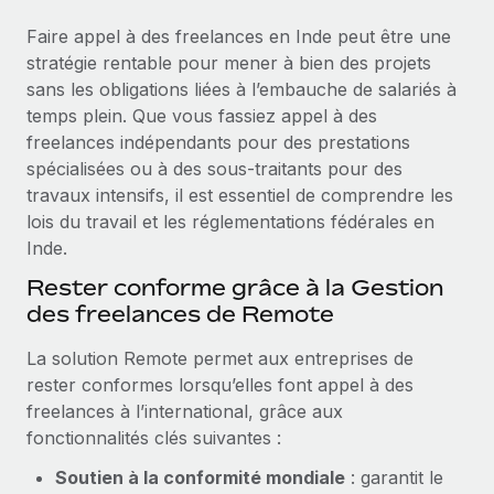
Événements
Intégrez les RH à l’international de manière flexible
Faire appel à des freelances en Inde peut être une
Salle de presse
Devenir partenaire
stratégie rentable pour mener à bien des projets
SERVICES
Explorez avec nous vos opportunités de partenariat
sans les obligations liées à l’embauche de salariés à
Données sur les salaires et les talents
Demandez aux experts
temps plein. Que vous fassiez appel à des
Recevez des conseils d’experts sur les RH à
Remote Build
Bientôt disponible
freelances indépendants pour des prestations
Centre de ressources
l’international et la conformité
Conseil en intégrations et automatisations assistées par
spécialisées ou à des sous‑traitants pour des
l’IA
Obtenir de l’aide
travaux intensifs, il est essentiel de comprendre les
Contrôles d’antécédents
lois du travail et les réglementations fédérales en
Simplifiez vos processus de présélection des
Voir toutes les ressources
Inde.
candidats
ÉTUDES DE CAS
Rester conforme grâce à la Gestion
Remote Watchtower
BLOG
des freelances de Remote
Gardez un temps d’avance sur les risques en
Paie multipays
La solution Remote permet aux entreprises de
matière de conformité
rester conformes lorsqu’elles font appel à des
EOR et PEO
Gestion des appareils
freelances à l’international, grâce aux
Gestion des freelances
Achetez et suivez vos équipements informatiques
fonctionnalités clés suivantes :
dans le monde entier
Soutien à la conformité mondiale
: garantit le
Taxes