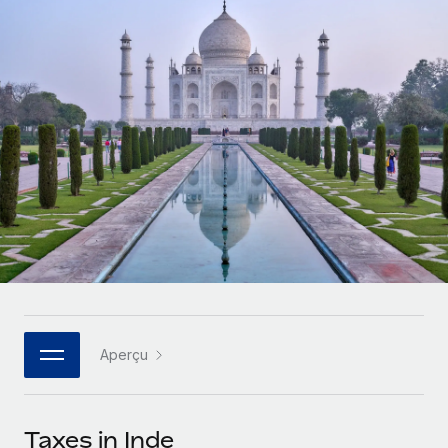
Gestion des freelances
Comparer Remote
pays
Connexion
Intégrez et gérez vos freelances partout dans le monde
Nederlands
Examinez notre service par rapport aux autres
Calculateur de paiement des freelances
PEO
Français
Découvrez les devises disponibles et les vitesses de
Sous-traitez les opérations complexes liées à l’emploi
CROISSANCE
paiement pour vos freelances internationaux
Deutsch
Start-ups
Des solutions agiles et internationales pour les RH et la
INFRASTRUCTURE
APPRENDRE AVEC REMOTE
Español
paie des entreprises en pleine croissance
Intégration Remote
Recherche et guides
Intégrez vos RH aux flux de travail en toute simplicité
Entreprises intermédiaires
Italiano
Études de cas
Développez vos équipes avec des solutions RH sur
Plateforme
mesure
Português (Portugal)
Des fonctions RH clés intégrées pour votre équipe
Glossaire RH
Entreprise
Connecter
Nouveau
日本語
Checklists et modèles
Les RH à l’international pour les grandes entreprises
Connectez n'importe quel outil d’IA à Remote grâce à
Aperçu
Descriptions de postes
한국어
notre MCP
TRAVAILLONS ENSEMBLE
Webinaires
Intégrations
中文（简体）
Taxes in Inde
Partenaires stratégiques de la tech
Rationalisez vos processus avec des outils essentiels