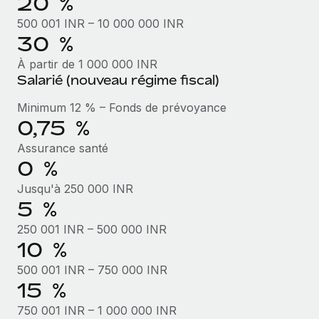
20 %
Création d’entité
Intégration Remote x BambooHR : du local à
Explorer le blog
500 001 INR – 10 000 000 INR
Établissez des entités rapidement et en toute
l’international, le recrutement sans changer de
30 %
plateforme
conformité
À partir de 1 000 000 INR
Impact Les clients BambooHR peuvent désormais
BLOG
Mobilité et déménagement international
Salarié (nouveau régime fiscal)
embaucher et gérer les employés internationaux...
Organisez facilement le déménagement de vos
Mises à jour des produits de Remote :
Minimum 12 % – Fonds de prévoyance
En savoir plus
employés
Intégrations Gusto et Xero et Gestion des
0,75 %
freelances Plus
Avantages sociaux
Assurance santé
Remote a toujours pour mission d'aider les entreprises de
Gérez facilement les avantages sociaux
0 %
toute taille à embaucher, gérer et payer...
Jusqu'à 250 000 INR
En savoir plus
5 %
250 001 INR – 500 000 INR
10 %
Comment Phiture gère ses 55 employés
répartis dans 19 pays grâce à Remote
500 001 INR – 750 000 INR
Phiture, un leader notable du conseil en matière de
15 %
croissance mobile internationale, encourage les...
750 001 INR – 1 000 000 INR