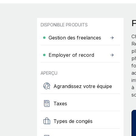
DISPONIBLE PRODUITS
C
Gestion des freelances
R
p
Employer of record
p
f
a
APERÇU
i
Agrandissez votre équipe
à
s
Taxes
Types de congés