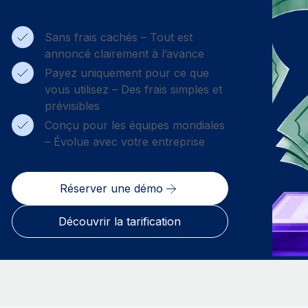
Sans frais cachés – Tout est
annoncé clairement à l’avance
Payez uniquement pour ce que
vous utilisez – Des frais simples et
prévisibles
Conçu pour les équipes mondiales
– Évolue avec votre entreprise
Réserver une démo
Découvrir la tarification