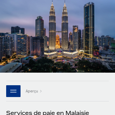
Gestion des freelances
Comparer Remote
pays
Connexion
Intégrez et gérez vos freelances partout dans le monde
Nederlands
Examinez notre service par rapport aux autres
Calculateur de paiement des freelances
PEO
Français
Découvrez les devises disponibles et les vitesses de
Sous-traitez les opérations complexes liées à l’emploi
CROISSANCE
paiement pour vos freelances internationaux
Deutsch
Start-ups
Des solutions agiles et internationales pour les RH et la
INFRASTRUCTURE
APPRENDRE AVEC REMOTE
Español
paie des entreprises en pleine croissance
Intégration Remote
Recherche et guides
Intégrez vos RH aux flux de travail en toute simplicité
Entreprises intermédiaires
Italiano
Études de cas
Développez vos équipes avec des solutions RH sur
Plateforme
mesure
Português (Portugal)
Des fonctions RH clés intégrées pour votre équipe
Glossaire RH
Entreprise
Connecter
Nouveau
日本語
Checklists et modèles
Les RH à l’international pour les grandes entreprises
Connectez n'importe quel outil d’IA à Remote grâce à
Aperçu
Descriptions de postes
한국어
notre MCP
TRAVAILLONS ENSEMBLE
Webinaires
Intégrations
中文（简体）
Services de paie en Malaisie
Partenaires stratégiques de la tech
Rationalisez vos processus avec des outils essentiels