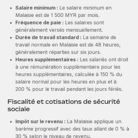
Création d’entité
Salaire minimum :
Le salaire minimum en
Explorer le blog
Établissez des entités rapidement et en toute
Malaisie est de 1 500 MYR par mois.
conformité
Fréquence de paie :
Les salaires sont
BLOG
généralement versés mensuellement.
Mobilité et déménagement international
Durée de travail standard :
La semaine de
Organisez facilement le déménagement de vos
Mises à jour des produits de Remote :
travail normale en Malaisie est de 48 heures,
employés
Intégrations Gusto et Xero et Gestion des
généralement réparties sur six jours.
freelances Plus
Heures supplémentaires :
Les salariés ont droit
Avantages sociaux
Remote a toujours pour mission d'aider les entreprises de
à une rémunération supplémentaire pour les
Gérez facilement les avantages sociaux
toute taille à embaucher, gérer et payer...
heures supplémentaires, calculée à 150 % du
salaire normal pour les heures en plus et à
En savoir plus
200 % pour le travail pendant les jours fériés.
Fiscalité et cotisations de sécurité
Comment Phiture gère ses 55 employés
sociale
répartis dans 19 pays grâce à Remote
Impôt sur le revenu :
La Malaisie applique un
Phiture, un leader notable du conseil en matière de
barème progressif avec des taux allant de 0 % à
croissance mobile internationale, encourage les...
30 % selon le niveau de revenu.