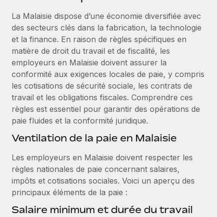
Événements
Intégrez les RH à l’international de manière flexible
La Malaisie dispose d’une économie diversifiée avec
Salle de presse
Devenir partenaire
des secteurs clés dans la fabrication, la technologie
SERVICES
Explorez avec nous vos opportunités de partenariat
et la finance. En raison de règles spécifiques en
Données sur les salaires et les talents
Demandez aux experts
matière de droit du travail et de fiscalité, les
Recevez des conseils d’experts sur les RH à
Remote Build
Bientôt disponible
employeurs en Malaisie doivent assurer la
Centre de ressources
l’international et la conformité
Conseil en intégrations et automatisations assistées par
conformité aux exigences locales de paie, y compris
l’IA
Obtenir de l’aide
les cotisations de sécurité sociale, les contrats de
Contrôles d’antécédents
travail et les obligations fiscales. Comprendre ces
Simplifiez vos processus de présélection des
Voir toutes les ressources
règles est essentiel pour garantir des opérations de
candidats
ÉTUDES DE CAS
paie fluides et la conformité juridique.
Remote Watchtower
BLOG
Ventilation de la paie en Malaisie
Gardez un temps d’avance sur les risques en
Paie multipays
Les employeurs en Malaisie doivent respecter les
matière de conformité
règles nationales de paie concernant salaires,
EOR et PEO
Gestion des appareils
impôts et cotisations sociales. Voici un aperçu des
Gestion des freelances
Achetez et suivez vos équipements informatiques
principaux éléments de la paie :
dans le monde entier
Salaire minimum et durée du travail
Taxes