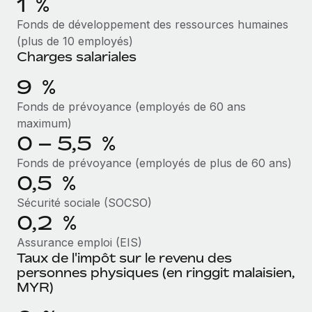
1 %
Création d’entité
Intégration Remote x BambooHR : du local à
Explorer le blog
Fonds de développement des ressources humaines
Établissez des entités rapidement et en toute
l’international, le recrutement sans changer de
plateforme
(plus de 10 employés)
conformité
Charges salariales
Impact Les clients BambooHR peuvent désormais
BLOG
Mobilité et déménagement international
embaucher et gérer les employés internationaux...
9 %
Organisez facilement le déménagement de vos
Mises à jour des produits de Remote :
Fonds de prévoyance (employés de 60 ans
En savoir plus
employés
Intégrations Gusto et Xero et Gestion des
maximum)
freelances Plus
Avantages sociaux
0 – 5,5 %
Remote a toujours pour mission d'aider les entreprises de
Gérez facilement les avantages sociaux
Fonds de prévoyance (employés de plus de 60 ans)
toute taille à embaucher, gérer et payer...
0,5 %
En savoir plus
Sécurité sociale (SOCSO)
0,2 %
Comment Phiture gère ses 55 employés
Assurance emploi (EIS)
répartis dans 19 pays grâce à Remote
Taux de l'impôt sur le revenu des
personnes physiques (en ringgit malaisien,
Phiture, un leader notable du conseil en matière de
MYR)
croissance mobile internationale, encourage les...