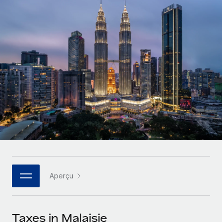
Gestion des freelances
Comparer Remote
pays
Connexion
Intégrez et gérez vos freelances partout dans le monde
Nederlands
Examinez notre service par rapport aux autres
Calculateur de paiement des freelances
PEO
Français
Découvrez les devises disponibles et les vitesses de
Sous-traitez les opérations complexes liées à l’emploi
CROISSANCE
paiement pour vos freelances internationaux
Deutsch
Start-ups
Des solutions agiles et internationales pour les RH et la
INFRASTRUCTURE
APPRENDRE AVEC REMOTE
Español
paie des entreprises en pleine croissance
Intégration Remote
Recherche et guides
Intégrez vos RH aux flux de travail en toute simplicité
Entreprises intermédiaires
Italiano
Études de cas
Développez vos équipes avec des solutions RH sur
Plateforme
mesure
Português (Portugal)
Des fonctions RH clés intégrées pour votre équipe
Glossaire RH
Entreprise
Connecter
Nouveau
日本語
Checklists et modèles
Les RH à l’international pour les grandes entreprises
Connectez n'importe quel outil d’IA à Remote grâce à
Aperçu
Descriptions de postes
한국어
notre MCP
TRAVAILLONS ENSEMBLE
Webinaires
Intégrations
中文（简体）
Taxes in Malaisie
Partenaires stratégiques de la tech
Rationalisez vos processus avec des outils essentiels